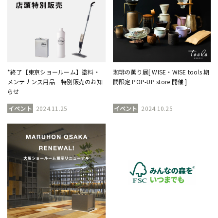
*終了【東京ショールーム】塗料・
珈琲の薫り展[ WISE・WISE tools 期
メンテナンス用品 特別販売のお知
間限定 POP-UP store 開催 ]
らせ
イベント
2024.11.25
イベント
2024.10.25