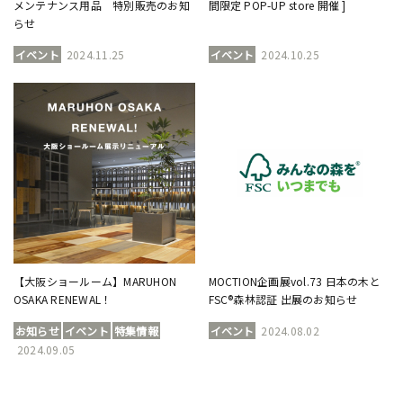
メンテナンス用品 特別販売のお知
間限定 POP-UP store 開催 ]
らせ
イベント
2024.11.25
イベント
2024.10.25
【大阪ショールーム】MARUHON
MOCTION企画展vol.73 日本の木と
OSAKA RENEWAL！
FSC®森林認証 出展のお知らせ
お知らせ
イベント
特集情報
イベント
2024.08.02
2024.09.05