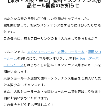
【東京・大阪・福岡】塗料・メンテナンス用
品セール開催のお知らせ
あたたかな春の日差しが心地よい季節がやってきました。
窓を開け放って、お家のメンテナンスをするのにはぴったりな陽
気です。
この機会に、無垢フローリングのお手入れをしてみませんか？
マルホンでは、
東京ショールーム
・
大阪ショールーム
・
福岡ショ
ールーム
の3拠点にて、マルホンオリジナル塗料
Arbor（アーバ
ー）シリーズ
をはじめとした塗料・メンテナンス用品のセールを
開催いたします。
東京ショールーム店頭で塗料・メンテナンス用品をご購入いただ
ける数少ないチャンスです。
また、大阪ショールーム・福岡ショールームでも普段よりもお手
頃にお買い求めいただけます。
この機会をどうぞお見逃しなく！