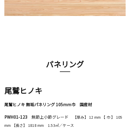
パネリング
尾鷲ヒノキ
尾鷲ヒノキ 無垢パネリング 105mm巾 国産材
PWH01-123
無節上小節グレード
【厚み】 12 mm 【 巾 】 105
mm 【長さ】 1818 mm 1.53㎡／ケース