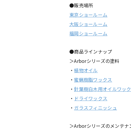
●販売場所
東京ショールーム
大阪ショールーム
福岡ショールーム
●商品ラインナップ
＞Arborシリーズの塗料
・
植物オイル
・
蜜蝋樹脂ワックス
・
針葉樹白木用オイルワッ
・
ドライワックス
・
ガラスフィニッシュ
＞Arborシリーズのメンテ