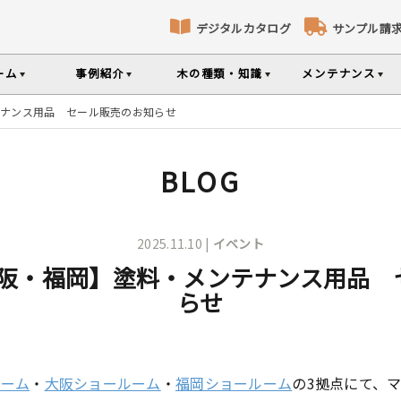
デジタルカタログ
サンプル請
ーム
事例紹介
木の種類・知識
メンテナンス
テナンス用品 セール販売のお知らせ
床暖房対応フローリング
パネリング
コト
識
コラ
メ
ナンスのポイントなどを掲載
の様々な基礎知識集
無垢材のプロである
専門スタッフが確
BLOG
部屋から探す
樹種から探す
製品特徴から探す
選べる表面加工
選べる塗装
品のご購入
シリーズをお買い求めいただけま
て特徴や製品を紹介
世界の樹種の詳し
2025.11.10 |
イベント
大阪・福岡】塗料・メンテナンス用品 
らせ
意とお願い
製品情報の見方と用語集
ルーム
・
大阪ショールーム
・
福岡ショールーム
の3拠点にて、