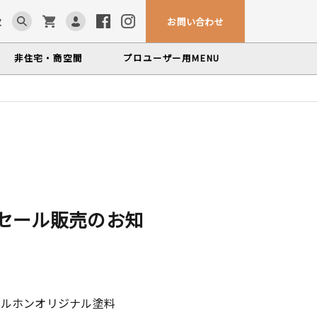
お問い合わせ
求
非住宅・商空間
プロユーザー用
MENU
カウンター・テーブル
ム「見る木活かす木」
ンテナンスサービス
、マルホンによるメンテナンスサービス
かな情報をお届けする無垢木材コラム
色から探す
製品カテゴリーから
塗料・メンテナンス用品
探す
世界の樹種
いプロフィールや科学的データを検索
セール販売のお知
マルホンオリジナル塗料