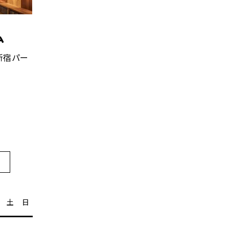
ム
 新宿パー
土
日
祝