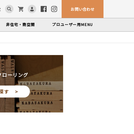
お問い合わせ
求
非住宅・商空間
プロユーザー用
MENU
カウンター・テーブル
ム「見る木活かす木」
ンテナンスサービス
、マルホンによるメンテナンスサービス
かな情報をお届けする無垢木材コラム
色から探す
製品カテゴリーから
塗料・メンテナンス用品
探す
世界の樹種
フローリング
いプロフィールや科学的データを検索
探す >