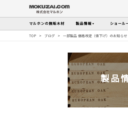
マルホンの
無垢木材
製品情報
ショール
TOP
>
ブログ
>
一部製品 価格改定（値下げ）のお知らせ
フローリング
メンテナンスの
木材の基礎知
無垢材を扱う上で知っておきたい、メンテ
性質や施工のポイントなど無垢木材
Instagram投稿実例
インテリアスタイル
その他の内装部材・製品
から探す
塗料・メンテナンス用
人気の樹種
製品
マルホンのオリジナル塗料Arbor(アーバー)
よく選ばれる樹種をピックアップし
す
よくある質問
よくある質問
木の種類・知識TOP
製品情報TOP
ショールームTOP
事例紹介TOP
樹種別製品マップ
ご注