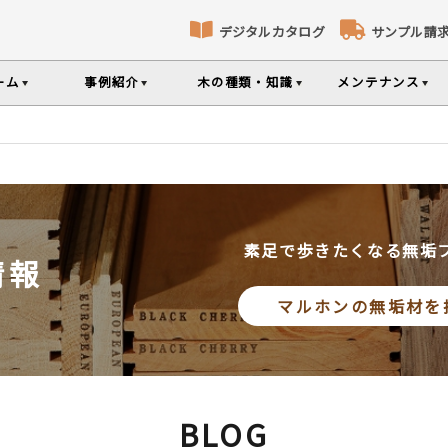
デジタルカタログ
サンプル請
ーム
事例紹介
木の種類・知識
メンテナンス
床暖房対応フローリング
パネリング
コト
識
コラ
メ
ナンスのポイントなどを掲載
の様々な基礎知識集
無垢材のプロである
専門スタッフが確
部屋から探す
樹種から探す
製品特徴から探す
選べる表面加工
選べる塗装
品のご購入
素足で歩きたくなる無垢
情報
シリーズをお買い求めいただけま
て特徴や製品を紹介
世界の樹種の詳し
マルホンの無垢材を
意とお願い
製品情報の見方と用語集
BLOG