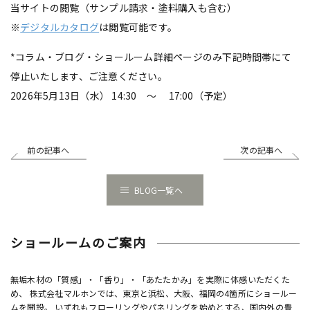
当サイトの閲覧（サンプル請求・塗料購入も含む）
※
デジタルカタログ
は閲覧可能です。
*コラム・ブログ・ショールーム詳細ページのみ下記時間帯にて
停止いたします、ご注意ください。
2026年5月13日（水） 14:30 ～ 17:00（予定）
前の記事へ
次の記事へ
BLOG一覧へ
ショールームのご案内
無垢木材の「質感」・「香り」・「あたたかみ」を実際に体感いただくた
め、 株式会社マルホンでは、東京と浜松、大阪、福岡の4箇所にショールー
ムを開設。 いずれもフローリングやパネリングを始めとする、国内外の豊