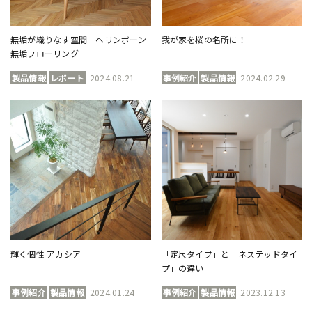
無垢が織りなす空間 ヘリンボーン
我が家を桜の名所に！
無垢フローリング
製品情報
レポート
2024.08.21
事例紹介
製品情報
2024.02.29
輝く個性 アカシア
「定尺タイプ」と「ネステッドタイ
プ」の違い
事例紹介
製品情報
2024.01.24
事例紹介
製品情報
2023.12.13