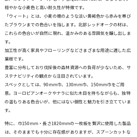
穏やかな小麦色と高い耐久性が特徴です。
「ウィート」とは、小麦の穂のような淡い黄褐色から赤みを帯び
たブラウンまでの色合いを指します。北部レッドオークの材は、
これらの色合いが自然に現れ、温かみのある雰囲気を醸し出しま
す。
加工性が高く家具やフローリングなどさまざまな用途に適した広
葉樹です。
豊富に分布しており伐採後の森林資源への負荷が少ないため、サ
ステナビリティの観点から注目されています。
スペックとしては、90mm巾、130mm巾、150mm巾をご用
意。ヨーロピアンオークやナラに似た木目を持ちながらも、独特
の温もりある色合いが、他にはない個性と魅力を引き立てていま
す。
特に、巾150mm・長さ1820mmの一枚板を贅沢に使用した製品
は、そのままでも十分に存在感がありますが、スプーンカットな