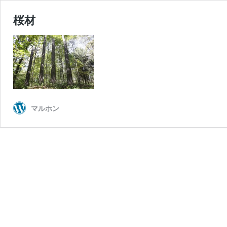
桜材
マルホン