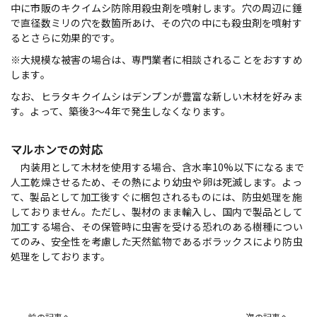
中に市販のキクイムシ防除用殺虫剤を噴射します。穴の周辺に錘
で直径数ミリの穴を数箇所あけ、その穴の中にも殺虫剤を噴射す
るとさらに効果的です。
※大規模な被害の場合は、専門業者に相談されることをおすすめ
します。
なお、ヒラタキクイムシはデンプンが豊富な新しい木材を好みま
す。よって、築後3〜4年で発生しなくなります。
マルホンでの対応
内装用として木材を使用する場合、含水率10%以下になるまで
人工乾燥させるため、その熱により幼虫や卵は死滅します。よっ
て、製品として加工後すぐに梱包されるものには、防虫処理を施
しておりません。ただし、製材のまま輸入し、国内で製品として
加工する場合、その保管時に虫害を受ける恐れのある樹種につい
てのみ、安全性を考慮した天然鉱物であるボラックスにより防虫
処理をしております。
前の記事へ
次の記事へ