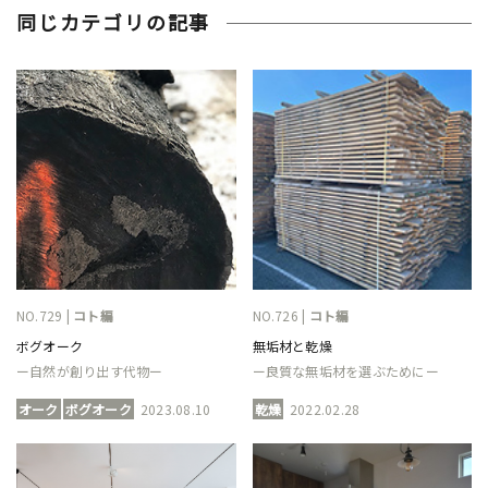
同じカテゴリの記事
NO.729 |
コト編
NO.726 |
コト編
ボグオーク
無垢材と乾燥
ー自然が創り出す代物ー
ー良質な無垢材を選ぶためにー
オーク
ボグオーク
2023.08.10
乾燥
2022.02.28