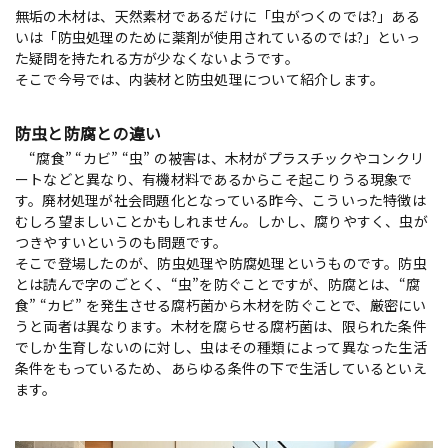
無垢の木材は、天然素材であるだけに「虫がつくのでは?」ある
いは「防虫処理のために薬剤が使用されているのでは?」といっ
た疑問を持たれる方が少なくないようです。
そこで今号では、内装材と防虫処理について紹介します。
防虫と防腐との違い
“腐食” “カビ” “虫” の被害は、木材がプラスチックやコンクリ
ートなどと異なり、有機材料であるからこそ起こりうる現象で
す。廃材処理が社会問題化となっている昨今、こういった特徴は
むしろ望ましいことかもしれません。しかし、腐りやすく、虫が
つきやすいというのも問題です。
そこで登場したのが、防虫処理や防腐処理というものです。防虫
とは読んで字のごとく、“虫”を防ぐことですが、防腐とは、“腐
食” “カビ” を発生させる腐朽菌から木材を防ぐことで、厳密にい
うと両者は異なります。木材を腐らせる腐朽菌は、限られた条件
でしか生育しないのに対し、虫はその種類によって異なった生活
条件をもっているため、あらゆる条件の下で生活しているといえ
ます。