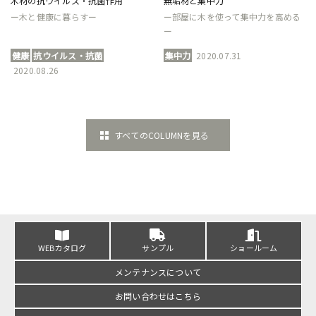
木材の抗ウイルス・抗菌作用
無垢材と集中力
ー木と健康に暮らすー
ー部屋に木を使って集中力を高める
ー
健康
抗ウイルス・抗菌
集中力
2020.07.31
2020.08.26
すべてのCOLUMNを見る
WEBカタログ
サンプル
ショールーム
メンテナンスについて
お問い合わせはこちら