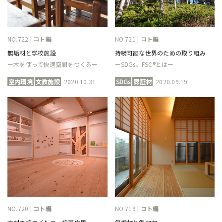
NO.722 |
コト編
NO.721 |
コト編
無垢材と学校施設
持続可能な世界のための取り組み
ー木を使って快適空間をつくるー
ーSDGs、FSC®とはー
室内環境
文教施設
2020.10.31
SDGs
認証材
2020.09.19
NO.720 |
コト編
NO.719 |
コト編