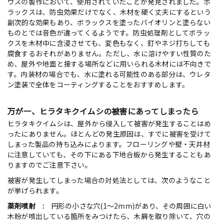
ウスの製作において、使用されていたことが発見されました。ボ
ラックスは、防虫効果だけでなく、木材を硬く丈夫にするという
副次的な効果もあり、ボラックスを塗ったバイオリンと塗らない
ものとでは音色が違ってくるようです。防虫処理剤としてボラッ
クスを木材中に含浸させても、変色もなく、釘やネジ打ちしても
腐食するおそれがありません。ただし、水に溶けやすい性質のた
め、屋外や地面と接する場所などに用いられる木材には不向きで
す。内装材の場合でも、水に塗れる可能性のある部分は、ウレタ
ン塗装で全体をコーティングすることをおすすめします。
万が一、ヒラタキクイムシの被害にあってしまったら
ヒラタキクイムシは、屋外から侵入して被害が発生することはめ
ったにありません。ほとんどの発生原因は、すでに被害を受けて
しまった製品の持ち込みによります。フローリングや壁・天井材
に注意していても、その下にある下地合板から発生することもあ
りますのでご注意下さい。
被害が発生してしまった場合の対処法としては、次のようなこと
が挙げられます。
薬剤噴射 :
円形の小さな穴(1〜2mm)があり、その周囲に白い
木粉が噴出している箇所をみつけたら、木屑を取り除いて、穴の