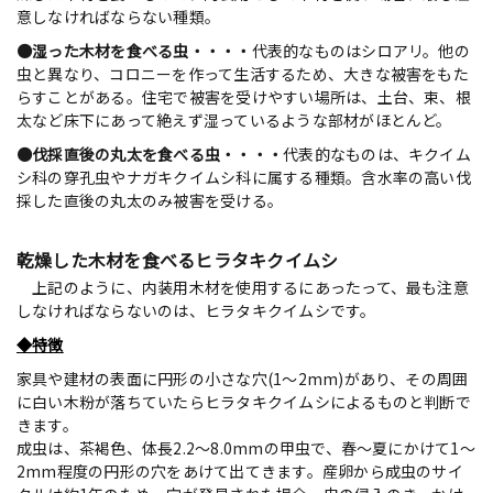
意しなければならない種類。
●湿った木材を食べる虫・・・・
代表的なものはシロアリ。他の
虫と異なり、コロニーを作って生活するため、大きな被害をもた
らすことがある。住宅で被害を受けやすい場所は、土台、束、根
太など床下にあって絶えず湿っているような部材がほとんど。
●伐採直後の丸太を食べる虫・・・・
代表的なものは、キクイム
シ科の穿孔虫やナガキクイムシ科に属する種類。含水率の高い伐
採した直後の丸太のみ被害を受ける。
乾燥した木材を食べるヒラタキクイムシ
上記のように、内装用木材を使用するにあったって、最も注意
しなければならないのは、ヒラタキクイムシです。
◆特徴
家具や建材の表面に円形の小さな穴(1〜2mm)があり、その周囲
に白い木粉が落ちていたらヒラタキクイムシによるものと判断で
きます。
成虫は、茶褐色、体長2.2〜8.0mmの甲虫で、春〜夏にかけて1〜
2mm程度の円形の穴をあけて出てきます。産卵から成虫のサイ