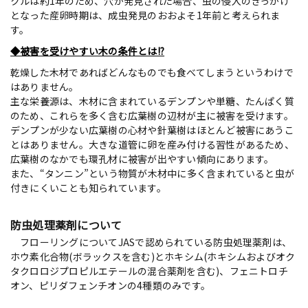
クルは約1年のため、穴が発見された場合、虫の侵入のきっかけ
となった産卵時期は、成虫発見のおおよそ1年前と考えられま
す。
◆被害を受けやすい木の条件とは!?
乾燥した木材であればどんなものでも食べてしまうというわけで
はありません。
主な栄養源は、木材に含まれているデンプンや単糖、たんぱく質
のため、これらを多く含む広葉樹の辺材が主に被害を受けます。
デンプンが少ない広葉樹の心材や針葉樹はほとんど被害にあうこ
とはありません。大きな道管に卵を産み付ける習性があるため、
広葉樹のなかでも環孔材に被害が出やすい傾向にあります。
また、“タンニン”という物質が木材中に多く含まれていると虫が
付きにくいことも知られています。
防虫処理薬剤について
フローリングについてJASで認められている防虫処理薬剤は、
ホウ素化合物(ボラックスを含む)とホキシム(ホキシムおよびオク
タクロロジプロピルエテールの混合薬剤を含む)、フェニトロチ
オン、ピリダフェンチオンの4種類のみです。