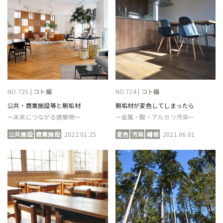
NO.725 |
コト編
NO.724 |
コト編
公共・商業施設等と無垢材
無垢材が変色してしまったら
ー未来につながる建築物ー
ー金属・酸・アルカリ汚染ー
公共施設
商業施設
2022.01.25
変色
汚染
補修
2021.06.01