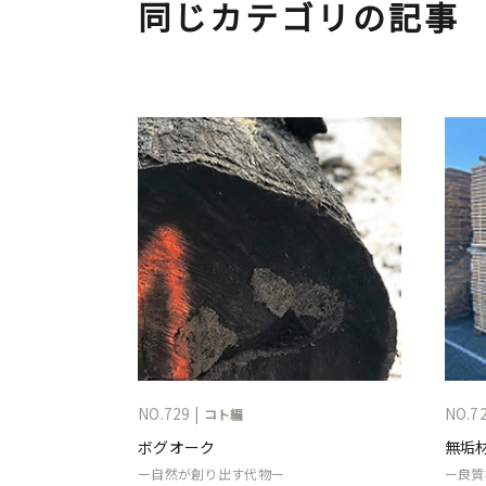
同じカテゴリの記事
NO.729 |
NO.72
コト編
ボグオーク
無垢
ー自然が創り出す代物ー
ー良質