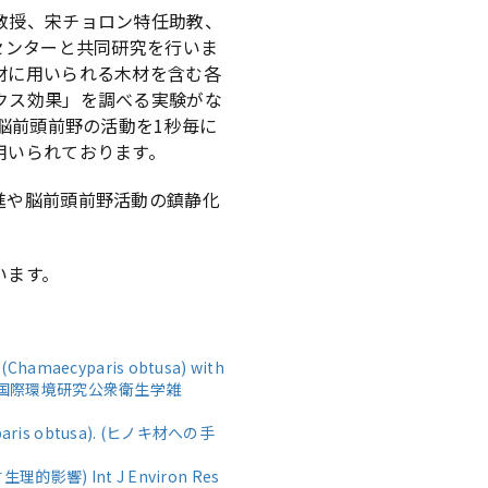
教授、宋チョロン特任助教、
センターと共同研究を行いま
材に用いられる木材を含む各
クス効果」を調べる実験がな
脳前頭前野の活動を1秒毎に
用いられております。
進や脳前頭前野活動の鎮静化
います。
ss (Chamaecyparis obtusa) with
ealth (国際環境研究公衆衛生学雑
maecyparis obtusa). (ヒノキ材への手
及ぼす生理的影響) Int J Environ Res