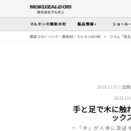
マルホンの
無垢木材
製品情報
ショール
無垢フローリング・無垢材｜マルホンHOME
>
コラム「見る
フローリング
メンテナンスの
木材の基礎知
無垢材を扱う上で知っておきたい、メンテ
性質や施工のポイントなど無垢木材
Instagram投稿実例
インテリアスタイル
その他の内装部材・製品
から探す
塗料・メンテナンス用
人気の樹種
マルホンのオリジナル塗料Arbor(アーバー)
よく選ばれる樹種をピックアップし
す
2018.11.07 |
生理
よくある質問
よくある質問
木の種類・知識TOP
2023.11
製品情報TOP
ショールームTOP
事例紹介TOP
樹種別製品マップ
ご注
手と足で木に触
ック
ー「木」が人体に及ぼ