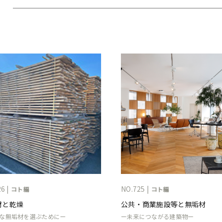
6 |
NO.725 |
コト編
コト編
材と乾燥
公共・商業施設等と無垢材
な無垢材を選ぶためにー
ー未来につながる建築物ー