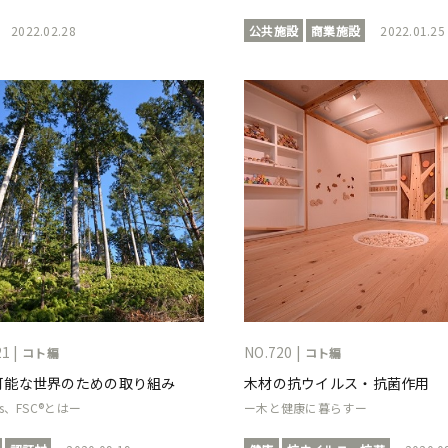
2022.02.28
公共施設
商業施設
2022.01.25
1 |
NO.720 |
コト編
コト編
可能な世界のための取り組み
木材の抗ウイルス・抗菌作用
s、FSC®とはー
ー木と健康に暮らすー