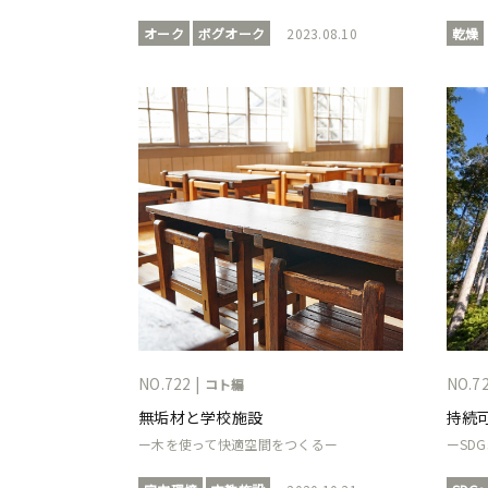
オーク
ボグオーク
2023.08.10
乾燥
NO.722 |
NO.72
コト編
無垢材と学校施設
持続
ー木を使って快適空間をつくるー
ーSDG