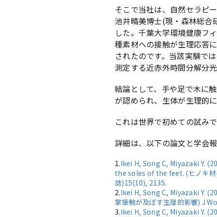
そこで当社は、自然セラピ
池井晴美博士(現・森林総合
した。千葉大学環境健康フ
種素材への接触が生理応答
されたのです。当該実験では
測定する近赤外時間分解分光
結論として、手や足で木に
が認められ、生体が生理的
これは世界で初めての試みで
詳細は、以下の論文と学会
1.
Ikei H, Song C, Miyazaki Y. 
the soles of the feet. 
誌)15(10), 2135.
2.
Ikei H, Song C, Miyazaki Y.
掌接触が及ぼす生理的影響) J Wood 
3.
Ikei H, Song C, Miyazaki 