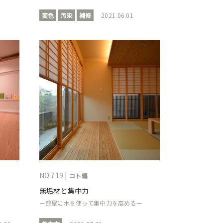
変色
汚染
補修
2021.06.01
NO.719 |
コト編
無垢材と集中力
ー部屋に木を使って集中力を高めるー