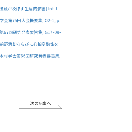
(塗装木材への接触が及ぼす生理的影響) Int J
第75回大会概要集, O2-1, p.
67回研究発表要旨集, G17-09-
前頭前野活動ならびに心拍変動性を
日本木材学会第66回研究発表要旨集,
次の記事へ