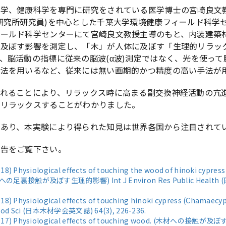
ー学、健康科学を専門に研究をされている医学博士の宮崎良文
研究所研究員)を中心とした千葉大学環境健康フィールド科学
ィールド科学センターにて宮崎良文教授主導のもと、内装建築
に及ぼす影響を測定し、「木」が人体に及ぼす「生理的リラッ
、脳活動の指標に従来の脳波(α波)測定ではなく、光を使って
法を用いるなど、従来には無い画期的かつ精度の高い手法が
触れることにより、リラックス時に高まる副交換神経活動の亢
にリラックスすることがわかりました。
あり、本実験により得られた知見は世界各国から注目されて
報告をご覧下さい。
(2018) Physiological effects of touching the wood of hinoki cypre
(ヒノキ材への足裏接触が及ぼす生理的影響) Int J Environ Res Public H
 (2018) Physiological effects of touching hinoki cypress (Cha
Sci (日本木材学会英文誌) 64(3), 226-236.
Y. (2017) Physiological effects of touching wood. (木材への接触が