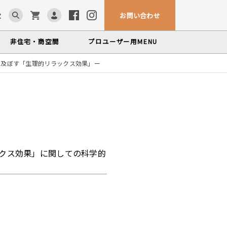
お問い合わせ
求
非住宅・商空間
プロユーザー用
MENU
に及ぼす「生理的リラックス効果」ー
カウンター・テーブル
ム「見る木活かす木」
ンテナンスサービス
、マルホンによるメンテナンスサービス
かな情報をお届けする無垢木材コラム
色から探す
製品カテゴリーから
塗料・メンテナンス用品
探す
世界の樹種
いプロフィールや科学的データを検索
クス効果」に関しての科学的