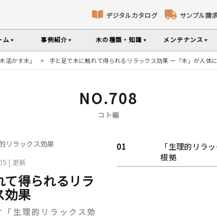
デジタルカタログ
サンプル請
ーム
事例紹介
木の種類・知識
メンテナンス
木活かす木」
>
手と足で木に触れて得られるリラックス効果 ー「木」が人体
床暖房対応フローリング
パネリング
コト
識
コラ
メ
ナンスのポイントなどを掲載
の様々な基礎知識集
無垢材のプロである
専門スタッフが確
NO.708
部屋から探す
樹種から探す
製品特徴から探す
選べる表面加工
選べる塗装
コト編
品のご購入
シリーズをお買い求めいただけま
て特徴や製品を紹介
世界の樹種の詳し
的リラックス効果
「生理的リラッ
根拠
.05 | 更新
意とお願い
製品情報の見方と用語集
れて得られるリラ
ス効果
す「生理的リラックス効