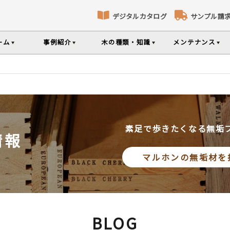
デジタルカタログ
サンプル請
ーム
事例紹介
木の種類・知識
メンテナンス
床暖房対応フローリング
パネリング
コト
識
コラ
メ
ナンスのポイントなどを掲載
の様々な基礎知識集
無垢材のプロである
専門スタッフが確
部屋から探す
樹種から探す
製品特徴から探す
選べる表面加工
選べる塗装
品のご購入
素足で歩きたくなる無垢
情報
シリーズをお買い求めいただけま
て特徴や製品を紹介
世界の樹種の詳し
マルホンの無垢材を
意とお願い
製品情報の見方と用語集
BLOG