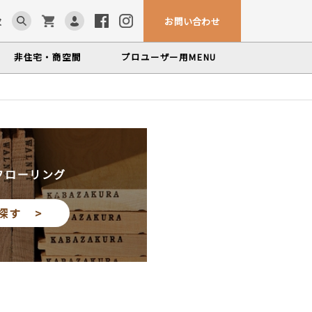
お問い合わせ
求
非住宅・商空間
プロユーザー用
MENU
カウンター・テーブル
ム「見る木活かす木」
ンテナンスサービス
、マルホンによるメンテナンスサービス
かな情報をお届けする無垢木材コラム
色から探す
製品カテゴリーから
塗料・メンテナンス用品
探す
世界の樹種
フローリング
いプロフィールや科学的データを検索
探す >