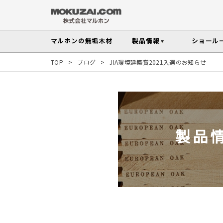
マルホンの
無垢木材
製品情報
ショール
TOP
>
ブログ
>
JIA環境建築賞2021入選のお知らせ
フローリング
メンテナンスの
木材の基礎知
無垢材を扱う上で知っておきたい、メンテ
性質や施工のポイントなど無垢木材
Instagram投稿実例
インテリアスタイル
その他の内装部材・製品
から探す
塗料・メンテナンス用
人気の樹種
製品
マルホンのオリジナル塗料Arbor(アーバー)
よく選ばれる樹種をピックアップし
す
よくある質問
よくある質問
木の種類・知識TOP
製品情報TOP
ショールームTOP
事例紹介TOP
樹種別製品マップ
ご注