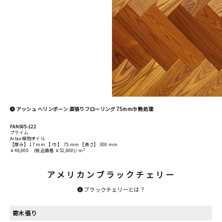
アッシュ ヘリンボーン 直張りフローリング 75mm巾 熱処理
FANS05-122
プライム
Arbor植物オイル
【厚み】 17 mm 【 巾 】 75 mm 【長さ】 300 mm
2
￥48,000
(税込価格 ￥52,800)/ m
アメリカンブラックチェリー
ブラックチェリーとは？
寄木張り