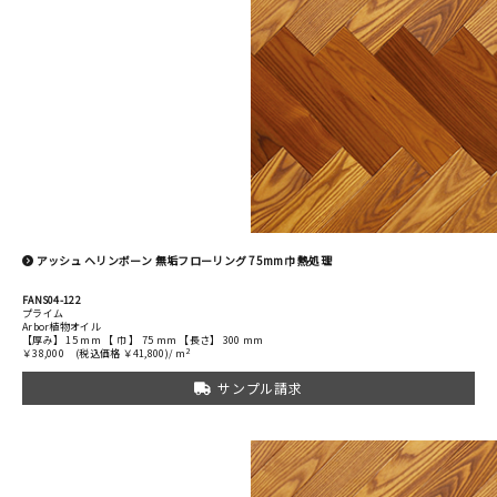
アッシュ ヘリンボーン 無垢フローリング 75mm巾 熱処理
FANS04-122
プライム
Arbor植物オイル
【厚み】 15 mm 【 巾 】 75 mm 【長さ】 300 mm
2
￥38,000
(税込価格 ￥41,800)/ m
サンプル請求