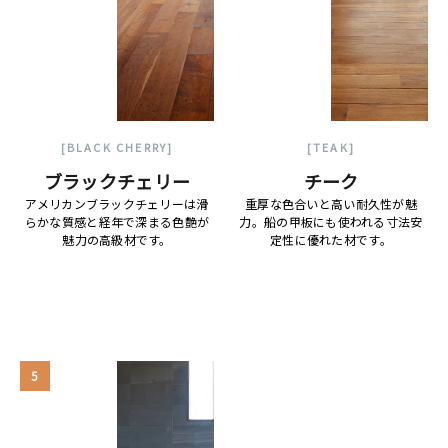
[BLACK CHERRY]
[TEAK]
ブラックチェリー
チーク
アメリカンブラックチェリーは滑
重厚な色合いと高い耐久性が魅
らかな質感と経年で深まる色艶が
力。船の甲板にも使われる寸法安
魅力の高級材です。
定性に優れた材です。
5