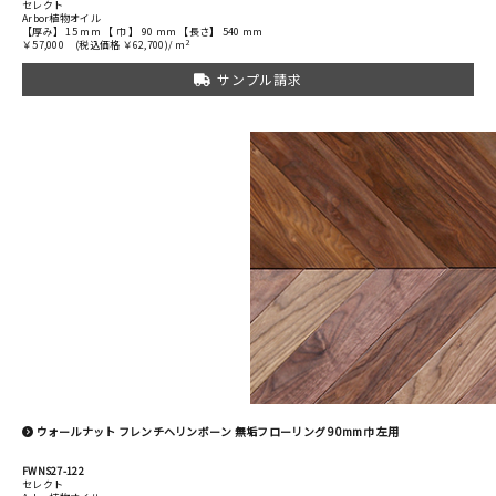
セレクト
Arbor植物オイル
【厚み】 15 mm 【 巾 】 90 mm 【長さ】 540 mm
2
￥57,000
(税込価格 ￥62,700)/ m
サンプル請求
ウォールナット フレンチヘリンボーン 無垢フローリング 90mm巾 左用
FWNS27-122
セレクト