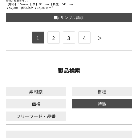
Arbor植物オイル
【厚み】 15 mm 【 巾 】 90 mm 【長さ】 540 mm
2
￥57,000
(税込価格 ￥62,700)/ m
サンプル請求
1
2
3
4
＞
製品検索
素材感
樹種
価格
特徴
フリーワード・品番