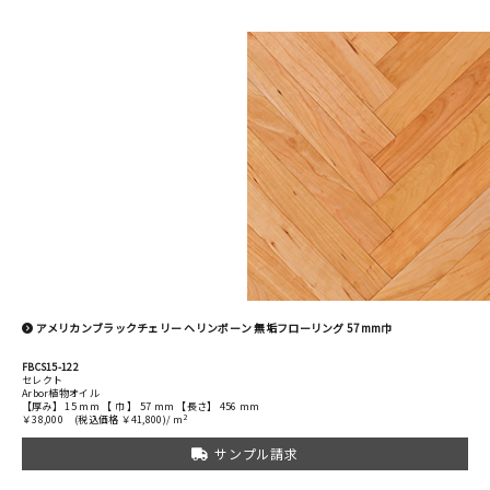
アメリカンブラックチェリー ヘリンボーン 無垢フローリング 57mm巾
FBCS15-122
セレクト
Arbor植物オイル
【厚み】 15 mm 【 巾 】 57 mm 【長さ】 456 mm
2
￥38,000
(税込価格 ￥41,800)/ m
サンプル請求