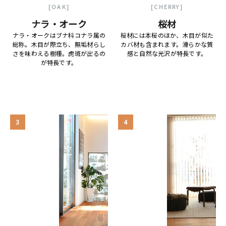
[OAK]
[CHERRY]
ナラ・オーク
桜材
ナラ・オークはブナ科コナラ属の
桜材には本桜のほか、木目が似た
総称。木目が際立ち、無垢材らし
カバ材も含まれます。滑らかな質
さを味わえる樹種。虎斑が出るの
感と自然な光沢が特長です。
が特長です。
3
4