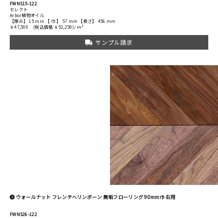
FWNS15-122
セレクト
Arbor植物オイル
【厚み】 15 mm 【 巾 】 57 mm 【長さ】 456 mm
2
￥47,500
(税込価格 ￥52,250)/ m
サンプル請求
ウォールナット フレンチヘリンボーン 無垢フローリング 90mm巾 右用
FWNS26-122