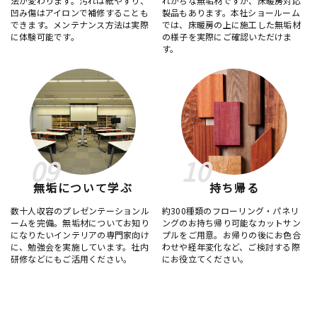
法が変わります。汚れは紙やすり、
れがちな無垢材ですが、床暖房対応
凹み傷はアイロンで補修することも
製品もあります。本社ショールーム
できます。メンテナンス方法は実際
では、床暖房の上に施工した無垢材
に体験可能です。
の様子を実際にご確認いただけま
す。
09
10
無垢について学ぶ
持ち帰る
数十人収容のプレゼンテーションル
約300種類のフローリング・パネリ
ームを完備。無垢材についてお知り
ングのお持ち帰り可能なカットサン
になりたいインテリアの専門家向け
プルをご用意。お帰りの後にお色合
に、勉強会を実施しています。社内
わせや経年変化など、ご検討する際
研修などにもご活用ください。
にお役立てください。