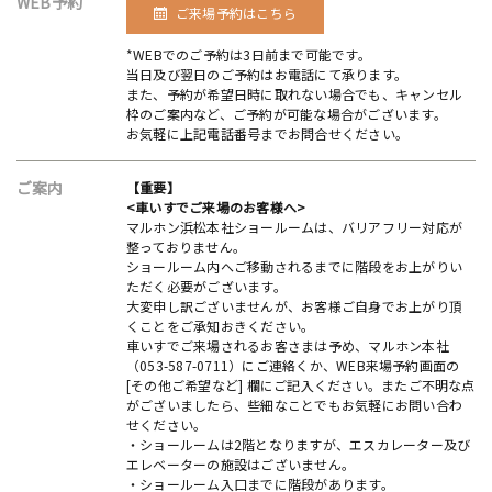
WEB予約
ご来場予約はこちら
*WEBでのご予約は3日前まで可能です。
当日及び翌日のご予約はお電話にて承ります。
また、予約が希望日時に取れない場合でも、キャンセル
枠のご案内など、ご予約が可能な場合がございます。
お気軽に上記電話番号までお問合せください。
ご案内
【重要】
<車いすでご来場のお客様へ>
マルホン浜松本社ショールームは、バリアフリー対応が
整っておりません。
ショールーム内へご移動されるまでに階段をお上がりい
ただく必要がございます。
大変申し訳ございませんが、お客様ご自身でお上がり頂
くことをご承知おきください。
車いすでご来場されるお客さまは予め、マルホン本社
（053-587-0711）にご連絡くか、WEB来場予約画面の
[その他ご希望など] 欄にご記入ください。またご不明な点
がございましたら、些細なことでもお気軽にお問い合わ
せください。
・ショールームは2階となりますが、エスカレーター及び
エレベーターの施設はございません。
・ショールーム入口までに階段があります。