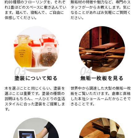
約80種類のフローリングを、それぞ
無垢材の特徴や魅力など、専門のス
れ1畳ほどのスペースに敷き込んでい
タッフが一からお教えします。気に
ます。踏んで、寝転んで、ご自由に
なることがあればお気軽にご質問く
体感してください。
ださい。
03
04
塗装について知る
無垢一枚板を見る
木を選ぶことと同じくらい、塗装を
世界中から調達した大型の無垢一枚
選ぶことは重要です。塗装の種類の
板をご覧いただけます。倉庫と直結
説明はもちろん、一人ひとりの生活
した本社ショールームだからこそで
スタイルに合った塗装をご提案しま
きることです。
す。