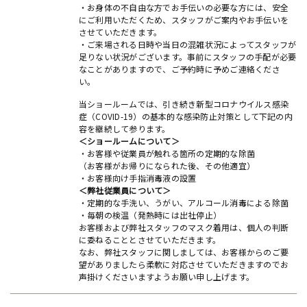
・お身体の不自由な方でお手伝いの必要な方には、安全
にご利用いただくため、スタッフがご案内やお手伝いを
させていただきます。
・ご来場される日時や当日の混雑状況によってスタッフが
足りない状況がございます。事前にスタッフの手配が必要
なことがありますので、ご予約時に予めご連絡くださ
い。
当ショールームでは、引き続き新型コロナウイルス感染
症（COVID-19）の基本的な感染防止対策として下記の内
容を継続して参ります。
＜ショールームについて＞
・お客様や従業員が触れる箇所の定期的な除菌
（お客様がお帰りになられた後、その他適宜）
・お客様向け手指消毒液の設置
＜弊社従業員について＞
・定期的な手洗い、うがい、アルコール消毒による除菌
・毎朝の検温（発熱時には出社停止）
お客様および弊社スタッフのマスク着用は、個人の判断
に委ねることとさせていただきます。
なお、弊社スタッフに関しましては、お客様からのご要
望がありましたら柔軟に対応させていただきますのでお
声掛けくださいますようお願い申し上げます。