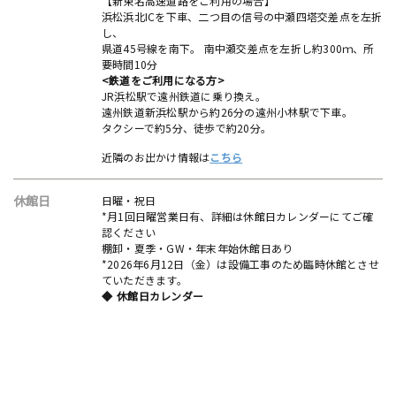
【新東名高速道路をご利用の場合】
浜松浜北ICを下車、二つ目の信号の中瀬四塔交差点を左折
し、
県道45号線を南下。 南中瀬交差点を左折し約300ｍ、所
要時間10分
<鉄道をご利用になる方>
JR浜松駅で遠州鉄道に乗り換え。
遠州鉄道新浜松駅から約26分の遠州小林駅で下車。
タクシーで約5分、徒歩で約20分。
近隣のお出かけ情報は
こちら
休館日
日曜・祝日
*月1回日曜営業日有、詳細は休館日カレンダーにてご確
認ください
棚卸・夏季・GW・年末年始休館日あり
*2026年6月12日（金）は設備工事のため臨時休館とさせ
ていただきます。
休館日カレンダー