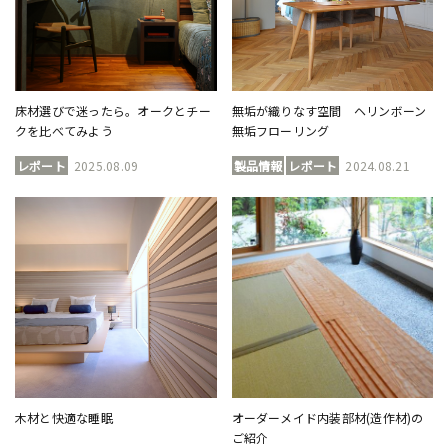
床材選びで迷ったら。オークとチー
無垢が織りなす空間 ヘリンボーン
クを比べてみよう
無垢フローリング
レポート
2025.08.09
製品情報
レポート
2024.08.21
木材と快適な睡眠
オーダーメイド内装部材(造作材)の
ご紹介