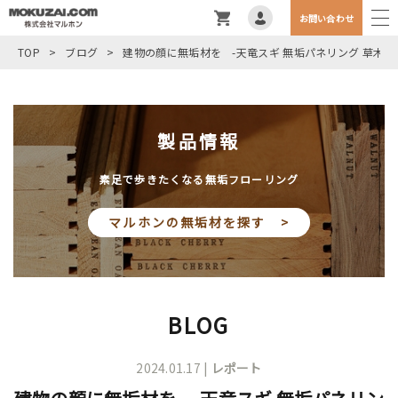
お問い合わせ
TOP
>
ブログ
>
建物の顔に無垢材を -天竜スギ 無垢パネリング 草木染
製品情報
素足で歩きたくなる無垢フローリング
マルホンの無垢材を探す >
BLOG
2024.01.17 |
レポート