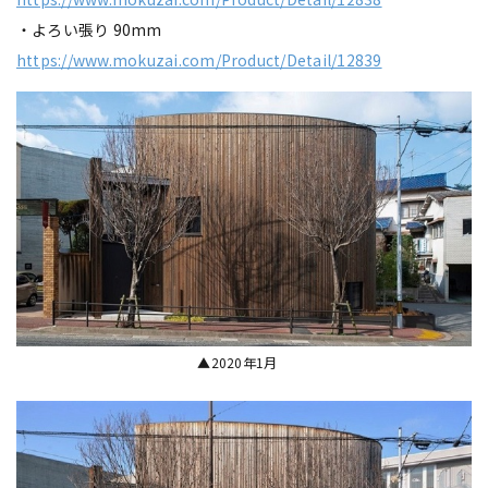
・よろい張り 90mm
https://www.mokuzai.com/Product/Detail/12839
▲2020年1月