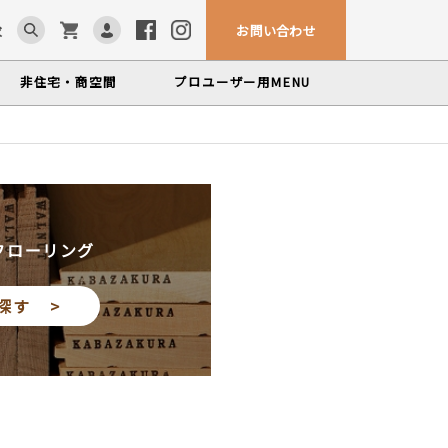
お問い合わせ
求
非住宅・商空間
プロユーザー用
MENU
カウンター・テーブル
ム「見る木活かす木」
ンテナンスサービス
、マルホンによるメンテナンスサービス
かな情報をお届けする無垢木材コラム
色から探す
製品カテゴリーから
塗料・メンテナンス用品
探す
世界の樹種
フローリング
いプロフィールや科学的データを検索
探す >