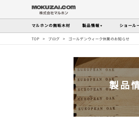
マルホンの
無垢木材
製品情報
ショール
TOP
>
ブログ
>
ゴールデンウィーク休業のお知らせ
フローリング
メンテナンスの
木材の基礎知
無垢材を扱う上で知っておきたい、メンテ
性質や施工のポイントなど無垢木材
Instagram投稿実例
インテリアスタイル
その他の内装部材・製品
から探す
塗料・メンテナンス用
人気の樹種
製品
マルホンのオリジナル塗料Arbor(アーバー)
よく選ばれる樹種をピックアップし
す
よくある質問
よくある質問
木の種類・知識TOP
製品情報TOP
ショールームTOP
事例紹介TOP
樹種別製品マップ
ご注