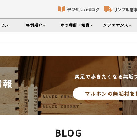
デジタルカタログ
サンプル請
ーム
事例紹介
木の種類・知識
メンテナンス
床暖房対応フローリング
パネリング
コト
識
コラ
メ
ナンスのポイントなどを掲載
の様々な基礎知識集
無垢材のプロである
専門スタッフが確
部屋から探す
樹種から探す
製品特徴から探す
選べる表面加工
選べる塗装
品のご購入
素足で歩きたくなる無垢
情報
シリーズをお買い求めいただけま
て特徴や製品を紹介
世界の樹種の詳し
マルホンの無垢材を
意とお願い
製品情報の見方と用語集
BLOG