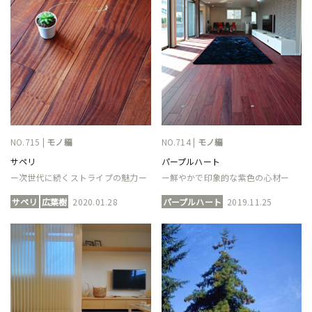
NO.715 |
モノ編
NO.714 |
モノ編
サペリ
パープルハート
ー次世代に続くストライプの魅力ー
ー鮮やかで印象的な紫色の心材ー
サペリ
広葉樹
2020.01.28
パープルハート
2019.11.25