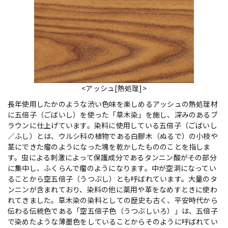
<アッシュ[熱処理]>
長年使用したかのような渋い色味を楽しめるアッシュの熱処理材
に五倍子（ごばいし）を使った「草木染」を施し、深みのあるブ
ラウンに仕上げています。染料に使用している五倍子（ごばいし
／ふし）とは、ウルシ科の植物である白膠木（ぬるで）の小枝や
茎にできた瘤のようになった塊を乾かしたもののことを指しま
す。虫による刺激によって保護成分であるタンニン酸がその部分
に集中し、ふくらんで瘤のようになります。中が空洞になってい
ることから空五倍子（うつぶし）とも呼ばれています。大量のタ
ンニンが含まれており、染料の他に薬用や革をなめすときに使わ
れてきました。草木染の染料としての歴史も古く、平安時代から
伝わる伝統色である「空五倍子色（うつぶしいろ）」は、五倍子
で染めたような薄墨色をしていることからそのように呼ばれてい