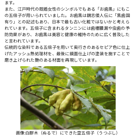
ます。
また、江戸時代の既婚女性のシンボルでもある「お歯黒」にもこ
の五倍子が用いられていました。お歯黒は魏志倭人伝に「黒歯国
有り」との記述もあり、日本で最も古い化粧ではないかと考えら
れています。五倍子に含まれるタンニンには歯槽膿漏や虫歯の予
防効果があり、お歯黒は美容と健康の維持のために広く普及した
と言われています。
伝統的な染料である五倍子を用いて奥行きのあるセピア色に仕上
げたアッシュ熱処理材を、最後に鏡面仕上げの塗装を施すことで
磨き上げられた艶のある材面を再現しています。
画像:白膠木（ぬるで）にできた空五倍子（うつぶし）