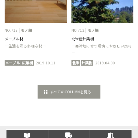
NO.713 |
モノ編
NO.712 |
モノ編
メープル材
北米産針葉樹
ー生活を彩る多様な材ー
ー寒冷地に育つ環境にやさしい良材
ー
メープル
広葉樹
2019.10.11
北米
針葉樹
2019.04.30
すべてのCOLUMNを見る