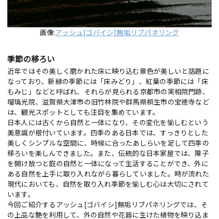
画像:
アッシュ[ゴバイシ]無垢リブパネリング
季節の移ろい
近年ではその美しく磨かれた床に映り込む景色が美しいと話題に
なっており、新緑の季節には「床みどり」、紅葉の季節には「床
もみじ」などと呼ばれ、それらが見られる京都市の実相院門跡、
瑠璃光院、滋賀県大津市の旧竹林院や群馬県桐生市の宝徳寺など
は、観光スポットとしても注目を集めています。
日本人には古くから自然と一体になり、その変化を愉しむという
美意識が根付いています。四季のある日本では、すっきりとした
美しくシンプルな空間に、時候に合ったあしらいを足して四季の
移ろいを楽しんできました。また、伝統的な日本家屋では、障子
を開け放つと庭の自然と一体になって生活することができ、外に
ある自然を上手に取り入れながら暮らしていました。時が流れた
現代においても、自然を取り入れ季節を愉しむ心は大切にされて
います。
今回ご紹介するアッシュ[ゴバイシ]無垢リブパネリングでは、そ
の上品な艶を利用して、外の自然や花器に生けた植物を映り込ま