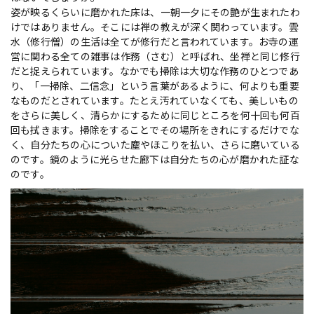
姿が映るくらいに磨かれた床は、一朝一夕にその艶が生まれたわ
けではありません。そこには禅の教えが深く関わっています。雲
水（修行僧）の生活は全てが修行だと言われています。お寺の運
営に関わる全ての雑事は作務（さむ）と呼ばれ、坐禅と同じ修行
だと捉えられています。なかでも掃除は大切な作務のひとつであ
り、「一掃除、二信念」という言葉があるように、何よりも重要
なものだとされています。たとえ汚れていなくても、美しいもの
をさらに美しく、清らかにするために同じところを何十回も何百
回も拭きます。掃除をすることでその場所をきれにするだけでな
く、自分たちの心についた塵やほこりを払い、さらに磨いている
のです。鏡のように光らせた廊下は自分たちの心が磨かれた証な
のです。