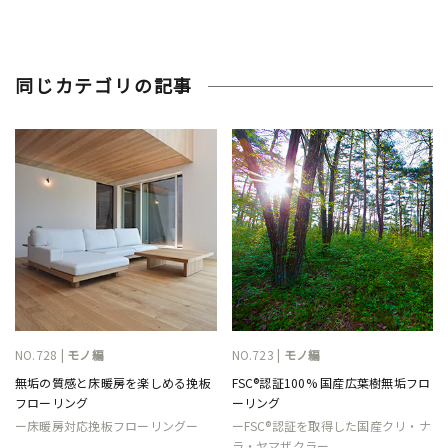
同じカテゴリの記事
NO.728 |
モノ編
NO.723 |
モノ編
無垢の質感と床暖房を楽しめる挽板
FSC®認証100% 国産広葉樹無垢フロ
フローリング
ーリング
ー床暖房対応挽板フローリングー
ーFSC®認証を取得した国産クリ・ナ
ラ・ヤマザクラー