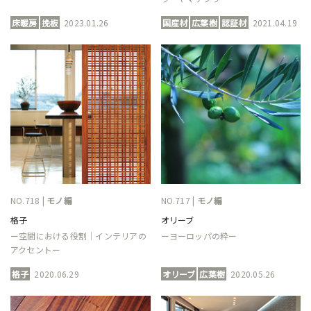
床暖房
挽板
2023.01.26
国産材
広葉樹
認証材
2021.04.19
NO.718 |
モノ編
NO.717 |
モノ編
格子
オリーブ
ー空間における役割｜インテリアの
ーヨーロッパの粋ー
アクセントー
格子
2020.06.29
オリーブ
広葉樹
2020.05.26