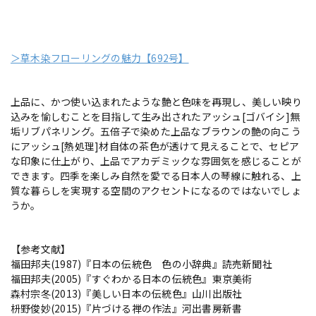
＞草木染フローリングの魅力【692号】
上品に、かつ使い込まれたような艶と色味を再現し、美しい映り
込みを愉しむことを目指して生み出されたアッシュ[ゴバイシ]無
垢リブパネリング。五倍子で染めた上品なブラウンの艶の向こう
にアッシュ[熱処理]材自体の茶色が透けて見えることで、セピア
な印象に仕上がり、上品でアカデミックな雰囲気を感じることが
できます。四季を楽しみ自然を愛でる日本人の琴線に触れる、上
質な暮らしを実現する空間のアクセントになるのではないでしょ
うか。
【参考文献】
福田邦夫(1987)『日本の伝統色 色の小辞典』読売新聞社
福田邦夫(2005)『すぐわかる日本の伝統色』東京美術
森村宗冬(2013)『美しい日本の伝統色』山川出版社
枡野俊妙(2015)『片づける禅の作法』河出書房新書