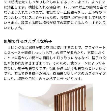
くは縦桟を太くしっかりしたものにすることによって、まっすぐ
に矯正します。横桟を入れる場合は、1200mm以上の間隔を空け
ないよう入れていきます。現場では一旦仮組みをし、上下枠の下
穴に合わせてビス止めを行った後、接着剤と釘を併用して組んで
いきます。設置する際は横桟が格子の裏面にくるようにすると良
いでしょう。
無垢で作るさまざまな格子
リビングなど家族が集う空間に使用することで、プライベート
なスペースを確保しつつもお互いの様子が掴めたり、玄関におく
ことで来客からの簡単な目隠しや灯り取りになるなど、格子の役
割や使われ方はさまざまです。そのため、使うシーンによってふ
さわしい格子も異なります。役割が違えば形も異なるというわけ
です。無垢で作る格子の場合、樹種選びやサイズのカスタマイズ
により、場所や目的に合った格子に仕上がります。