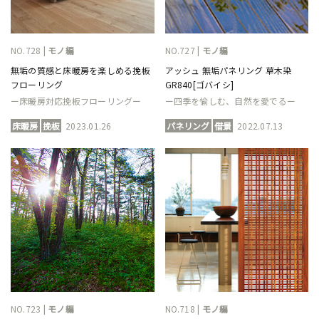
NO.728 |
モノ編
NO.727 |
モノ編
無垢の質感と床暖房を楽しめる挽板
アッシュ 無垢パネリング 草木染
フローリング
GR840[ゴバイシ]
ー床暖房対応挽板フローリングー
ー四季を愉しむ、自然を愛でるー
床暖房
挽板
2023.01.26
パネリング
借景
2022.07.13
NO.723 |
モノ編
NO.718 |
モノ編