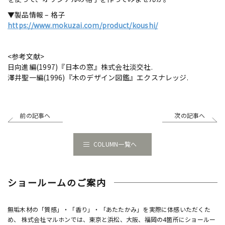
▼製品情報 – 格子
https://www.mokuzai.com/product/koushi/
<参考文献>
日向進編(1997)『日本の窓』株式会社淡交社.
澤井聖一編(1996)『木のデザイン図鑑』エクスナレッジ.
前の記事へ
次の記事へ
COLUMN一覧へ
ショールームのご案内
無垢木材の「質感」・「香り」・「あたたかみ」を実際に体感いただくた
め、 株式会社マルホンでは、東京と浜松、大阪、福岡の4箇所にショールー