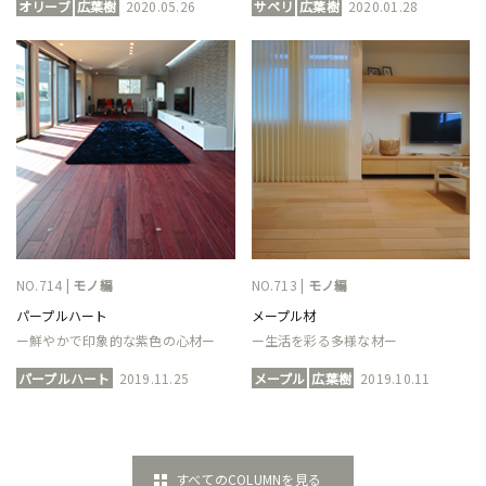
オリーブ
広葉樹
2020.05.26
サペリ
広葉樹
2020.01.28
NO.714 |
モノ編
NO.713 |
モノ編
パープルハート
メープル材
ー鮮やかで印象的な紫色の心材ー
ー生活を彩る多様な材ー
パープルハート
2019.11.25
メープル
広葉樹
2019.10.11
すべてのCOLUMNを見る