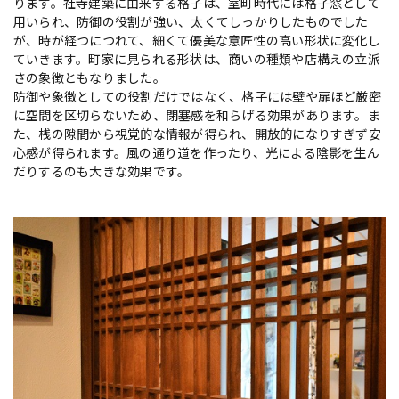
ります。社寺建築に由来する格子は、室町時代には格子窓として
用いられ、防御の役割が強い、太くてしっかりしたものでした
が、時が経つにつれて、細くて優美な意匠性の高い形状に変化し
ていきます。町家に見られる形状は、商いの種類や店構えの立派
さの象徴ともなりました。
防御や象徴としての役割だけではなく、格子には壁や扉ほど厳密
に空間を区切らないため、閉塞感を和らげる効果があります。ま
た、桟の隙間から視覚的な情報が得られ、開放的になりすぎず安
心感が得られます。風の通り道を作ったり、光による陰影を生ん
だりするのも大きな効果です。