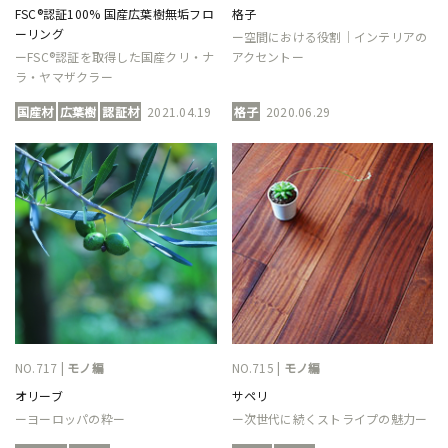
FSC®認証100% 国産広葉樹無垢フロ
格子
ーリング
ー空間における役割｜インテリアの
ーFSC®認証を取得した国産クリ・ナ
アクセントー
ラ・ヤマザクラー
国産材
広葉樹
認証材
2021.04.19
格子
2020.06.29
NO.717 |
モノ編
NO.715 |
モノ編
オリーブ
サペリ
ーヨーロッパの粋ー
ー次世代に続くストライプの魅力ー