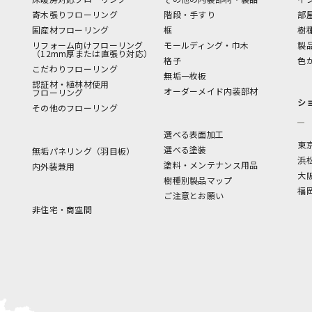
寄木張りフローリング
階段・手すり
部
国産材フローリング
框
樹
リフォーム向けフローリング
モールディング・巾木
製
（12mm厚または直張り対応）
格子
色
こだわりフローリング
無垢一枚板
認証材・植林材使用
オーダーメイド内装部材
フローリング
シ
その他のフローリング
選べる表面加工
東
選べる塗装
無垢パネリング（羽目板）
浜
塗料・メンテナンス用品
内外装兼用
大
樹種別製品マップ
福
ご注意とお願い
非住宅・商空間