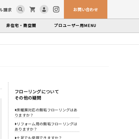
お問い合わせ
ル請求
非住宅・商空間
プロユーザー用
MENU
ム「見る木活かす木」
ンテナンスサービス
カウンター・テーブル
、マルホンによるメンテナンスサービス
かな情報をお届けする無垢木材コラム
ら探す
製品特徴から探す
世界の樹種
塗料・メンテナンス用品
いプロフィールや科学的データを検索
フローリングについて
その他の疑問
床暖房対応の無垢フローリングはあ
りますか？
リフォーム用の無垢フローリングは
ありますか？
土足でも使用できますか？