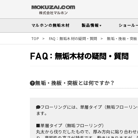
マルホンの
無垢木材
製品情報
ショール
TOP
>
FAQ：無垢木材の疑問・質問
>
無垢・挽板・突板
メンテナンスの
木材の基礎知
無垢フローリング
無垢材を扱う上で知っておきたい、メンテ
性質や施工のポイントなど無垢木材
Instagram投稿実例
インテリアス
塗料・メンテナンス用
人気の樹種
その他の内装部材・製品
無垢・挽板・突板とは何ですか？
マルホンのオリジナル塗料Arbor(アーバー)
よく選ばれる樹種をピックアップし
す
よくある質問
よくある質問
木の種類・知識TOP
色から探す
製品カテゴ
製品情報TOP
ショールームTOP
事例紹介TOP
樹種別製品マップ
ご注
フローリングには、単層タイプ（無垢フローリン
ます。
■単層タイプ（無垢フローリング）
丸太から伐りだしたもので、厚み方向に貼り合わせ
り、意匠性の高さが特長です。動きはありますが、