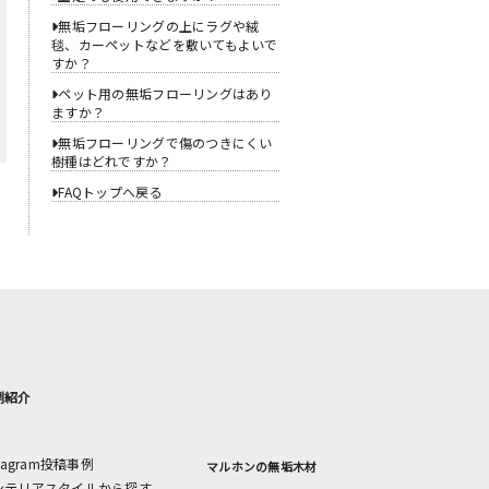
無垢フローリングの上にラグや絨
毯、カーペットなどを敷いてもよいで
すか？
ペット用の無垢フローリングはあり
ますか？
無垢フローリングで傷のつきにくい
樹種はどれですか？
FAQトップへ戻る
例紹介
stagram投稿事例
マルホンの無垢木材
ンテリアスタイルから探す