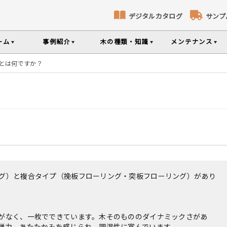
デジタルカタログ
サンプ
ーム
事例紹介
木の種類・知識
メンテナンス
とは何ですか？
コト
識
コラ
メ
床暖房対応フローリング
無垢パネリング
ナンスのポイントなどを掲載
の様々な基礎知識集
無垢材のプロである
専門スタッフが確
タイルから探す
部屋から探す
樹種か
品のご購入
選べる表面加工
選べる塗装
シリーズをお買い求めいただけま
て特徴や製品を紹介
世界の樹種の詳し
リーから探す
意とお願い
製品情報の見方と用語集
グ）と複合タイプ（挽板フローリング・突板フローリング）があり
がなく、一枚でできています。木そのもののダイナミックさがあ
弾力、あたたかみを感じられ、調湿性に富んでいます。