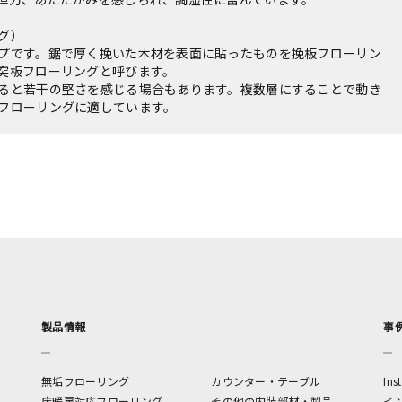
グ）
プです。鋸で厚く挽いた木材を表面に貼ったものを挽板フローリン
突板フローリングと呼びます。
ると若干の堅さを感じる場合もあります。複数層にすることで動き
フローリングに適しています。
製品情報
事
無垢フローリング
カウンター・テーブル
In
床暖房対応フローリング
その他の内装部材・製品
イ