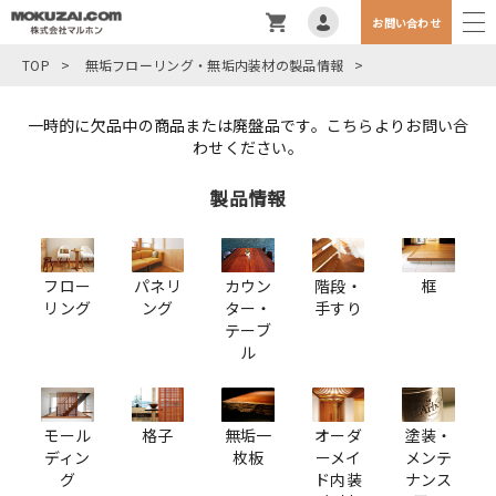
お問い合わせ
TOP
>
無垢フローリング・無垢内装材の製品情報
>
一時的に欠品中の商品または廃盤品です。
こちら
よりお問い合
わせください。
製品情報
フロー
パネリ
カウン
階段・
框
リング
ング
ター・
手すり
テーブ
ル
モール
格子
無垢一
オーダ
塗装・
ディン
枚板
ーメイ
メンテ
グ
ド内装
ナンス