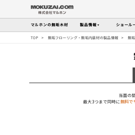
マルホンの
無垢木材
製品情報
ショール
TOP
>
無垢フローリング・無垢内装材の製品情報
>
無
メンテナンスの
木材の基礎知
無垢フローリング
無垢材を扱う上で知っておきたい、メンテ
性質や施工のポイントなど無垢木材
Instagram投稿実例
インテリアスタイルから
探す
塗料・メンテナンス用
人気の樹種
その他の内装部材・製品
マルホンのオリジナル塗料Arbor(アーバー)
よく選ばれる樹種をピックアップし
す
当面の
よくある質問
よくある質問
木の種類・知識TOP
最大3つまで同時に
無料で
製品情報TOP
ショールームTOP
事例紹介TOP
樹種別製品マップ
ご注