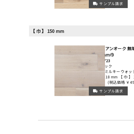
サンプル請求
【 巾 】 150 mm
ヨーロピアンオーク 無
ュ 150mm巾
FEKR35-723
ラスティック
ウレタンミルキーウォッ
【厚み】 18 mm 【 巾 】
￥45,000
(税込価格 ￥49,
サンプル請求