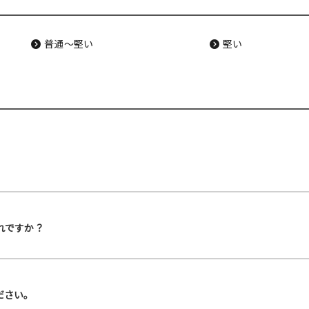
普通〜堅い
堅い
れですか？
ださい。