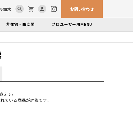
お問い合わせ
ル請求
非住宅・商空間
プロユーザー用
MENU
ム「見る木活かす木」
ンテナンスサービス
カウンター・テーブル
索
、マルホンによるメンテナンスサービス
かな情報をお届けする無垢木材コラム
色から探す
製品カテゴリーから探す
世界の樹種
塗料・メンテナンス用品
いプロフィールや科学的データを検索
きます。
されている商品が対象です。