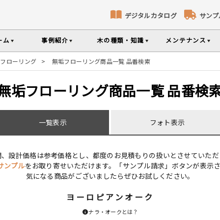
デジタルカタログ
サンプ
ーム
事例紹介
木の種類・知識
メンテナンス
垢フローリング
>
無垢フローリング商品一覧 品番検索
コト
識
コラ
メ
床暖房対応フローリング
無垢パネリング
無垢フローリング商品一覧 品番検
ナンスのポイントなどを掲載
の様々な基礎知識集
無垢材のプロである
専門スタッフが確
部屋から探す
樹種から探す
製品特徴から探す
品のご購入
一覧表示
フォト表示
選べる表面加工
選べる塗装
シリーズをお買い求めいただけま
て特徴や製品を紹介
世界の樹種の詳し
間、設計価格は参考価格とし、都度のお見積もりの扱いとさせていただ
サンプル
をお取り寄せいただけます。「サンプル請求」ボタンが表示
意とお願い
製品情報の見方と用語集
気になる商品がございましたらぜひお試しください。
ヨーロピアンオーク
ナラ・オークとは？