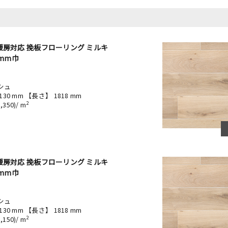
暖房対応 挽板フローリング ミルキ
ヨ
0mm巾
ー
FE
セ
シュ
ウ
130 mm 【長さ】 1818 mm
【
2
350)/ m
1
￥
暖房対応 挽板フローリング ミルキ
ヨ
0mm巾
ー
FE
ラ
シュ
ウ
130 mm 【長さ】 1818 mm
【
2
150)/ m
1