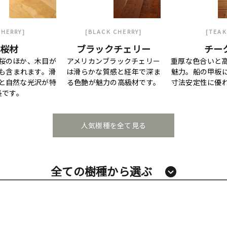
CHERRY]
[BLACK CHERRY]
[TEAK
桜材
ブラックチェリー
チー
桜のほか、木目が
アメリカンブラックチェリー
重厚な色合いと
も含まれます。滑
は滑らかな質感と経年で深ま
魅力。船の甲板
と自然な光沢が特
る色艶が魅力の高級材です。
寸法安定性に優
長です。
人気樹種を全て見る
全ての樹種から選ぶ