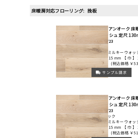
床暖房対応フローリング:
挽板
ヨーロピアンオーク 床
ーウォッシュ 定尺 13
FEKE22-723
セレクト
ウレタンミルキーウォッ
【厚み】 15 mm 【 巾 】 
￥48,500
(税込価格 ￥53,
サンプル請求
ヨーロピアンオーク 床
ーウォッシュ 定尺 13
FEKE57-723
ラスティック
ウレタンミルキーウォッ
【厚み】 15 mm 【 巾 】 
￥46,500
(税込価格 ￥51,