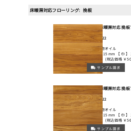
床暖房対応フローリング:
挽板
チーク 床暖房対応 挽板
FINE19-122
セレクト
Arbor植物オイル
【厚み】 15 mm 【 巾 】 
￥45,500
(税込価格 ￥50,
サンプル請求
チーク 床暖房対応 挽板
FINE21-122
セレクト
Arbor植物オイル
【厚み】 15 mm 【 巾 】 
￥51,500
(税込価格 ￥56,
サンプル請求