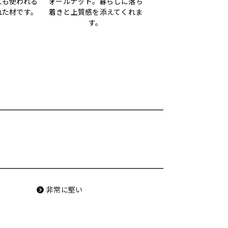
にも使われる
ォールナット。暮らしに落ち
れた材です。
着きと上質感を添えてくれま
す。
非常に堅い