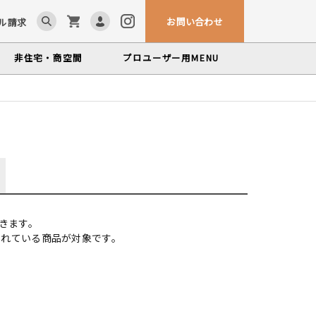
お問い合わせ
ル請求
非住宅・商空間
プロユーザー用
MENU
ム「見る木活かす木」
ンテナンスサービス
カウンター・テーブル
、マルホンによるメンテナンスサービス
かな情報をお届けする無垢木材コラム
色から探す
製品カテゴリーから探す
世界の樹種
塗料・メンテナンス用品
いプロフィールや科学的データを検索
きます。
されている商品が対象です。