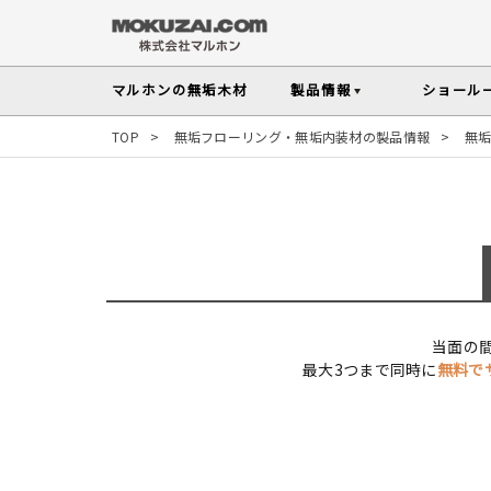
マルホンの
無垢木材
製品情報
ショール
TOP
>
無垢フローリング・無垢内装材の製品情報
>
無
メンテナンスの
木材の基礎知
無垢フローリング
無垢材を扱う上で知っておきたい、メンテ
性質や施工のポイントなど無垢木材
Instagram投稿実例
インテリアスタイルから
探す
塗料・メンテナンス用
人気の樹種
その他の内装部材・製品
マルホンのオリジナル塗料Arbor(アーバー)
よく選ばれる樹種をピックアップし
す
当面の
よくある質問
よくある質問
木の種類・知識TOP
最大3つまで同時に
無料で
製品情報TOP
ショールームTOP
事例紹介TOP
樹種別製品マップ
ご注