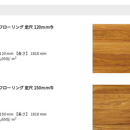
フローリング 定尺 120mm巾
【
1
FI
セ
A
120 mm 【長さ】 1818 mm
【
2
050)/ m
￥
フローリング 定尺 150mm巾
【
1
FI
セ
A
150 mm 【長さ】 1818 mm
【
2
650)/ m
￥