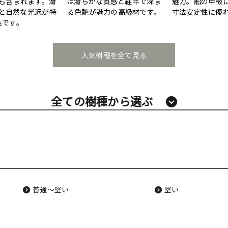
も含まれます。滑
は滑らかな質感と経年で深ま
魅力。船の甲板
と自然な光沢が特
る色艶が魅力の高級材です。
寸法安定性に優
長です。
人気樹種を全て見る
全ての樹種から選ぶ
普通〜堅い
堅い