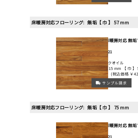
床暖房対応フローリング:
無垢
【 巾 】 57 mm
チーク 床暖房対応 無垢
FINS25-121
プライム
ベーシックオイル
【厚み】 15 mm 【 巾 】 
￥39,000
(税込価格 ￥42,
サンプル請求
床暖房対応フローリング:
無垢
【 巾 】 75 mm
チーク 床暖房対応 無垢
FINU10-121