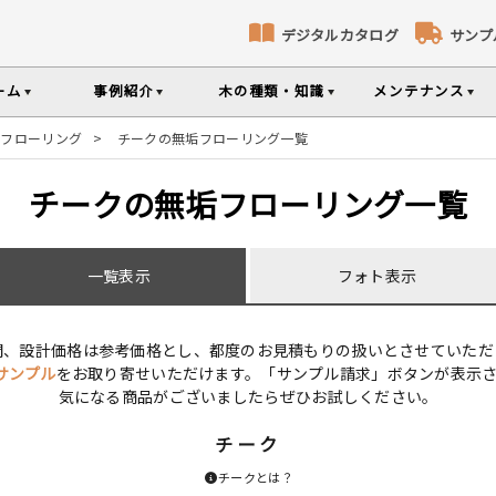
デジタルカタログ
サンプ
ーム
事例紹介
木の種類・知識
メンテナンス
垢フローリング
>
チークの無垢フローリング一覧
コト
識
コラ
メ
床暖房対応フローリング
無垢パネリング
チークの無垢フローリング一覧
ナンスのポイントなどを掲載
の様々な基礎知識集
無垢材のプロである
専門スタッフが確
部屋から探す
樹種から探す
製品特徴から探す
品のご購入
一覧表示
フォト表示
選べる表面加工
選べる塗装
シリーズをお買い求めいただけま
て特徴や製品を紹介
世界の樹種の詳し
間、設計価格は参考価格とし、都度のお見積もりの扱いとさせていただ
サンプル
をお取り寄せいただけます。「サンプル請求」ボタンが表示
意とお願い
製品情報の見方と用語集
気になる商品がございましたらぜひお試しください。
チーク
チークとは？