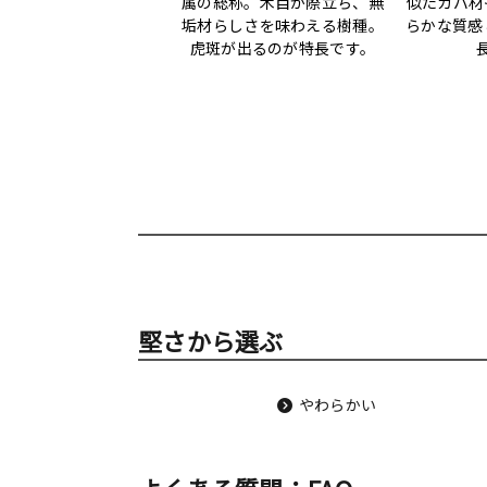
属の総称。木目が際立ち、無
似たカバ材
垢材らしさを味わえる樹種。
らかな質感
虎斑が出るのが特長です。
堅さから選ぶ
やわらかい