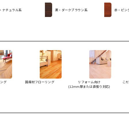
・ナチュラル系
黒・ダークブラウン系
赤・ピン
リング
国産材フローリング
リフォーム向け
こだ
(12mm厚または直張り対応)