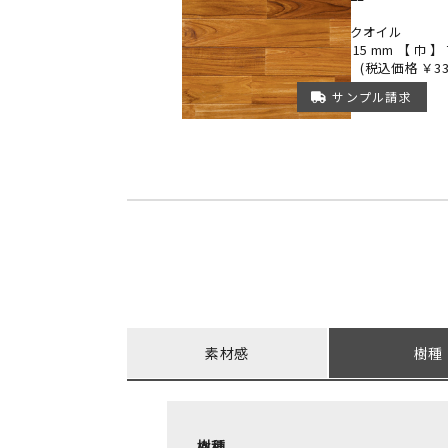
プライム
ベーシックオイル
【厚み】 15 mm 【 巾 】 
￥30,500
(税込価格 ￥33,
サンプル請求
素材感
樹種
樹種