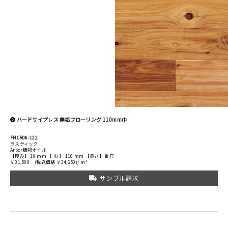
ハードサイプレス 無垢フローリング 110mm巾
FHCR06-122
ラスティック
Arbor植物オイル
【厚み】 19 mm 【 巾 】 110 mm 【長さ】 乱尺
2
￥31,500
(税込価格 ￥34,650)/ m
サンプル請求