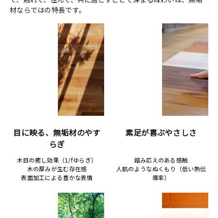
材ならではの特長です。
目に映る、無垢材のやす
素足が喜ぶやさしさ
らぎ
木目の癒し効果（1/fゆらぎ）
踏み応えのある感触
木の厚みが生む存在感
人肌のようなぬくもり（低い熱伝
表面加工による豊かな表情
導率）