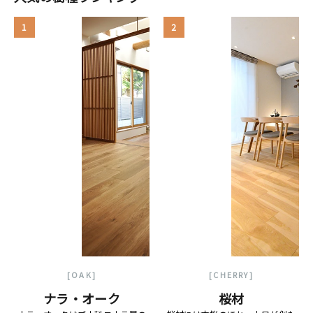
1
2
[OAK]
[CHERRY]
ナラ・オーク
桜材