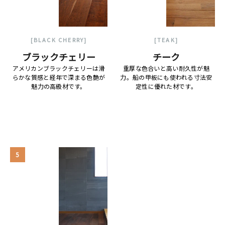
[BLACK CHERRY]
[TEAK]
ブラックチェリー
チーク
アメリカンブラックチェリーは滑
重厚な色合いと高い耐久性が魅
らかな質感と経年で深まる色艶が
力。船の甲板にも使われる寸法安
魅力の高級材です。
定性に優れた材です。
5