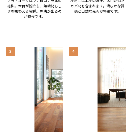
ナラ・オークはブナ科コナラ属の
桜材には本桜のほか、木目が似た
総称。木目が際立ち、無垢材らし
カバ材も含まれます。滑らかな質
さを味わえる樹種。虎斑が出るの
感と自然な光沢が特長です。
が特長です。
3
4