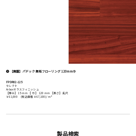
【廃盤】パドック 無垢フローリング 120mm巾
FPDR02-125
セレクト
Arborガラスフィニッシュ
【厚み】 15 mm 【 巾 】 120 mm 【長さ】 乱尺
2
￥61,000
(税込価格 ￥67,100)/ m
製品検索