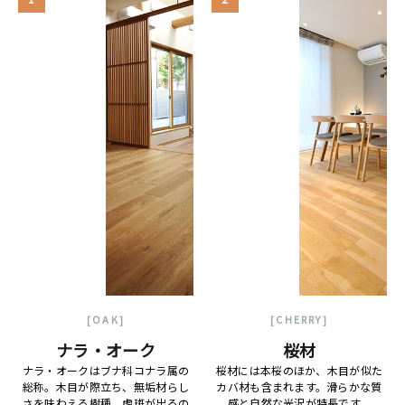
[OAK]
[CHERRY]
ナラ・オーク
桜材
ナラ・オークはブナ科コナラ属の
桜材には本桜のほか、木目が似た
総称。木目が際立ち、無垢材らし
カバ材も含まれます。滑らかな質
さを味わえる樹種。虎斑が出るの
感と自然な光沢が特長です。