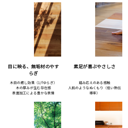
目に映る、無垢材のやす
素足が喜ぶやさしさ
らぎ
木目の癒し効果（1/fゆらぎ）
踏み応えのある感触
木の厚みが生む存在感
人肌のようなぬくもり（低い熱伝
表面加工による豊かな表情
導率）