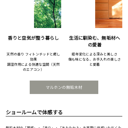
香りと空気が整う暮らし
生活に馴染む、無垢材へ
の愛着
天然の香り フィトンチッドと癒し
経年変化による深みと美しさ
効果
傷も味になる、お手入れの楽しさ
調湿作用による快適な空間（天然
と愛着
のエアコン）
マルホンの無垢木材
ショールームで体感する
無垢木材の「質感」・「香り」・「あたたかみ」を実際に体感いただくた