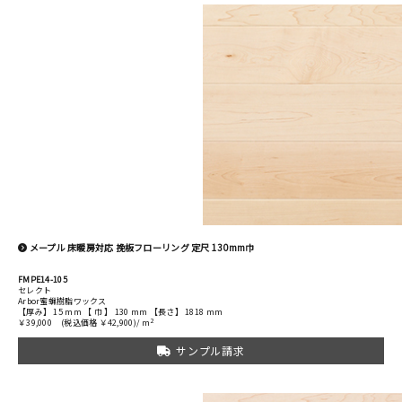
メープル 床暖房対応 挽板フローリング 定尺 130mm巾
FMPE14-105
セレクト
Arbor蜜蝋樹脂ワックス
【厚み】 15 mm 【 巾 】 130 mm 【長さ】 1818 mm
2
￥39,000
(税込価格 ￥42,900)/ m
サンプル請求