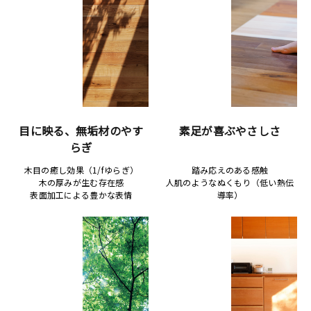
目に映る、無垢材のやす
素足が喜ぶやさしさ
らぎ
木目の癒し効果（1/fゆらぎ）
踏み応えのある感触
木の厚みが生む存在感
人肌のようなぬくもり（低い熱伝
表面加工による豊かな表情
導率）