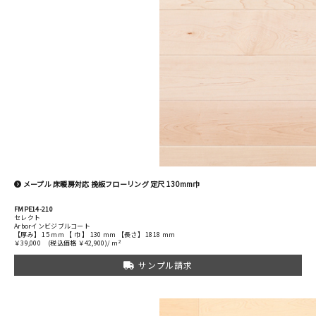
メープル 床暖房対応 挽板フローリング 定尺 130mm巾
FMPE14-210
セレクト
Arborインビジブルコート
【厚み】 15 mm 【 巾 】 130 mm 【長さ】 1818 mm
2
￥39,000
(税込価格 ￥42,900)/ m
サンプル請求