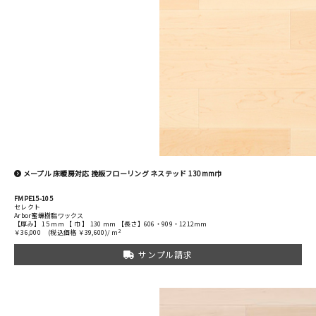
メープル 床暖房対応 挽板フローリング ネステッド 130mm巾
FMPE15-105
セレクト
Arbor蜜蝋樹脂ワックス
【厚み】 15 mm 【 巾 】 130 mm 【長さ】606・909・1212mm
2
￥36,000
(税込価格 ￥39,600)/ m
サンプル請求