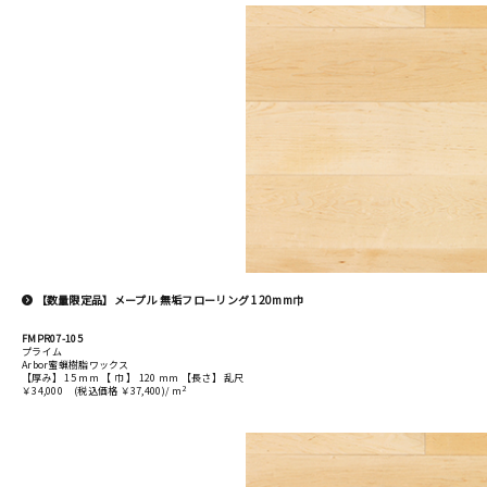
【数量限定品】メープル 無垢フローリング 120mm巾
FMPR07-105
プライム
Arbor蜜蝋樹脂ワックス
【厚み】 15 mm 【 巾 】 120 mm 【長さ】 乱尺
2
￥34,000
(税込価格 ￥37,400)/ m