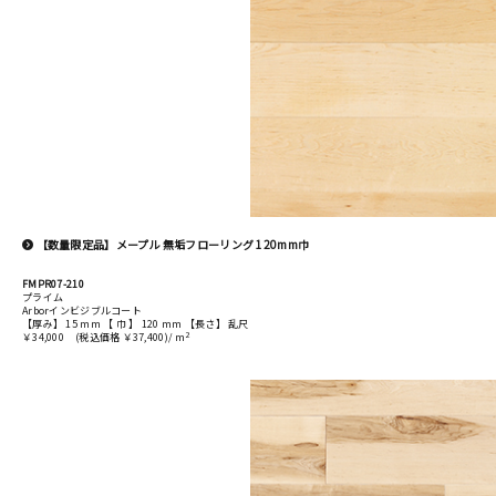
【数量限定品】メープル 無垢フローリング 120mm巾
FMPR07-210
プライム
Arborインビジブルコート
【厚み】 15 mm 【 巾 】 120 mm 【長さ】 乱尺
2
￥34,000
(税込価格 ￥37,400)/ m