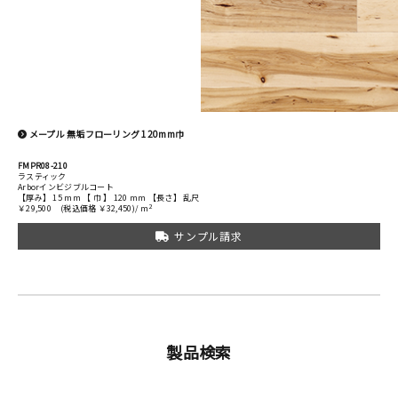
メープル 無垢フローリング 120mm巾
FMPR08-210
ラスティック
Arborインビジブルコート
【厚み】 15 mm 【 巾 】 120 mm 【長さ】 乱尺
2
￥29,500
(税込価格 ￥32,450)/ m
サンプル請求
製品検索