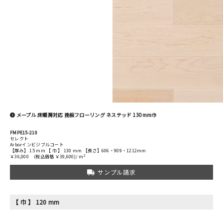
メープル 床暖房対応 挽板フローリング ネステッド 130mm巾
FMPE15-210
セレクト
Arborインビジブルコート
【厚み】 15 mm 【 巾 】 130 mm 【長さ】606・909・1212mm
2
￥36,000
(税込価格 ￥39,600)/ m
サンプル請求
【 巾 】 120 mm