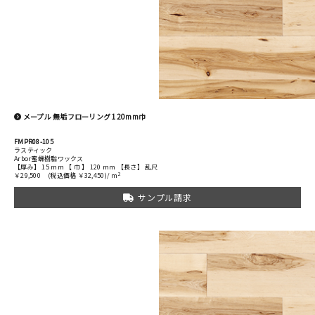
メープル 無垢フローリング 120mm巾
FMPR08-105
ラスティック
Arbor蜜蝋樹脂ワックス
【厚み】 15 mm 【 巾 】 120 mm 【長さ】 乱尺
2
￥29,500
(税込価格 ￥32,450)/ m
サンプル請求