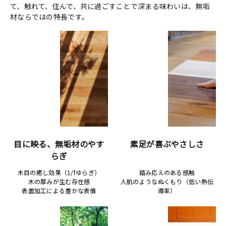
て、触れて、住んで、共に過ごすことで深まる味わいは、無垢
材ならではの特長です。
目に映る、無垢材のやす
素足が喜ぶやさしさ
らぎ
木目の癒し効果（1/fゆらぎ）
踏み応えのある感触
木の厚みが生む存在感
人肌のようなぬくもり（低い熱伝
表面加工による豊かな表情
導率）