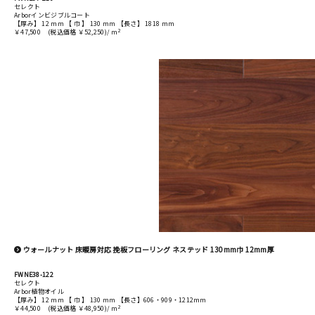
セレクト
Arborインビジブルコート
【厚み】 12 mm 【 巾 】 130 mm 【長さ】 1818 mm
2
￥47,500
(税込価格 ￥52,250)/ m
ウォールナット 床暖房対応 挽板フローリング ネステッド 130mm巾 12mm厚
FWNE38-122
セレクト
Arbor植物オイル
【厚み】 12 mm 【 巾 】 130 mm 【長さ】606・909・1212mm
2
￥44,500
(税込価格 ￥48,950)/ m