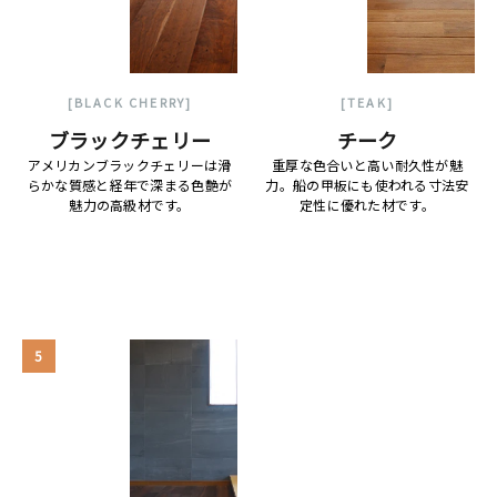
[BLACK CHERRY]
[TEAK]
ブラックチェリー
チーク
アメリカンブラックチェリーは滑
重厚な色合いと高い耐久性が魅
らかな質感と経年で深まる色艶が
力。船の甲板にも使われる寸法安
魅力の高級材です。
定性に優れた材です。
5