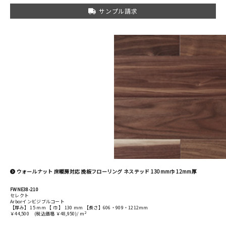
サンプル請求
ウォールナット 床暖房対応 挽板フローリング ネステッド 130mm巾 12mm厚
FWNE38-210
セレクト
Arborインビジブルコート
【厚み】 15 mm 【 巾 】 130 mm 【長さ】606・909・1212mm
2
￥44,500
(税込価格 ￥48,950)/ m