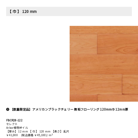
【 巾 】 120 mm
【数量限定品】アメリカンブラックチェリー 無垢フローリング 120mm巾 12mm厚
FBCR28-122
セレクト
Arbor植物オイル
【厚み】 12 mm 【 巾 】 120 mm 【長さ】 乱尺
2
￥41,000
(税込価格 ￥45,100)/ m