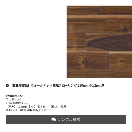
【数量限定品】ウォールナット 無垢フローリング 120mm巾 12mm厚
FWNR39-122
ラスティック
Arbor植物オイル
【厚み】 12 mm 【 巾 】 120 mm 【長さ】 乱尺
2
￥43,500
(税込価格 ￥47,850)/ m
サンプル請求