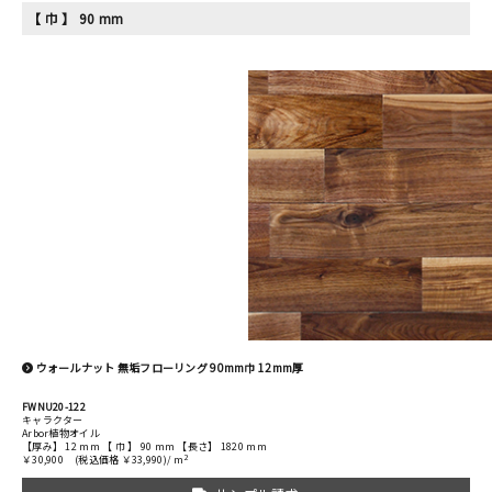
【 巾 】 90 mm
ウォールナット 無垢フローリング 90mm巾 12mm厚
FWNU20-122
キャラクター
Arbor植物オイル
【厚み】 12 mm 【 巾 】 90 mm 【長さ】 1820 mm
2
￥30,900
(税込価格 ￥33,990)/ m