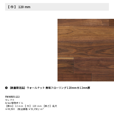
【 巾 】 120 mm
【数量限定品】ウォールナット 無垢フローリング 120mm巾 12mm厚
FWNR35-122
セレクト
Arbor植物オイル
【厚み】 12 mm 【 巾 】 120 mm 【長さ】 乱尺
2
￥48,500
(税込価格 ￥53,350)/ m