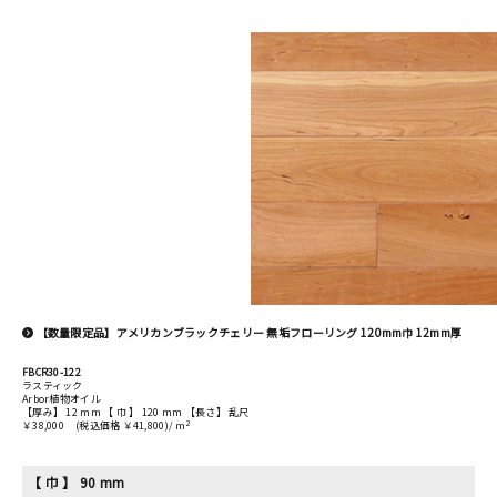
【数量限定品】アメリカンブラックチェリー 無垢フローリング 120mm巾 12mm厚
FBCR30-122
ラスティック
Arbor植物オイル
【厚み】 12 mm 【 巾 】 120 mm 【長さ】 乱尺
2
￥38,000
(税込価格 ￥41,800)/ m
【 巾 】 90 mm