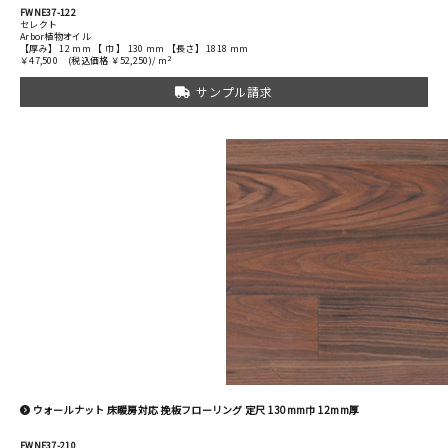
FWNE37-122
セレクト
Arbor植物オイル
【厚み】 12 mm 【 巾 】 130 mm 【長さ】 1818 mm
2
￥47,500
(税込価格 ￥52,250)/ m
サンプル請求
ウォールナット 床暖房対応 挽板フローリング 定尺 130mm巾 12mm厚
FWNE37-210