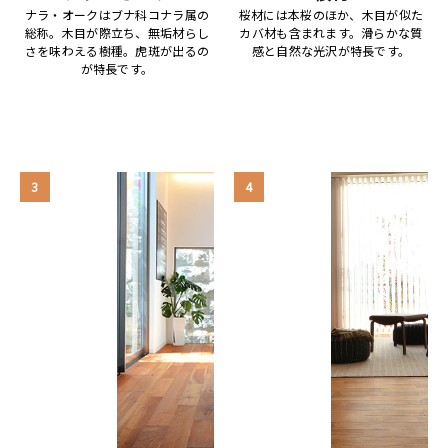
ナラ・オークはブナ科コナラ属の
桜材には本桜のほか、木目が似た
総称。木目が際立ち、無垢材らし
カバ材も含まれます。滑らかな質
さを味わえる樹種。虎斑が出るの
感と自然な光沢が特長です。
が特長です。
3
4