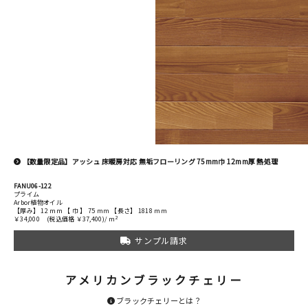
【数量限定品】アッシュ 床暖房対応 無垢フローリング 75mm巾 12mm厚 熱処理
FANU06-122
プライム
Arbor植物オイル
【厚み】 12 mm 【 巾 】 75 mm 【長さ】 1818 mm
2
￥34,000
(税込価格 ￥37,400)/ m
サンプル請求
アメリカンブラックチェリー
ブラックチェリーとは？