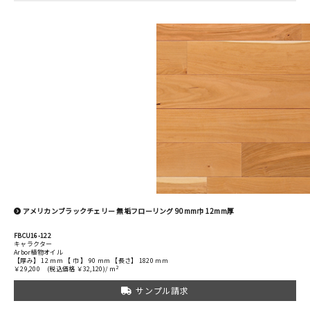
アメリカンブラックチェリー 無垢フローリング 90mm巾 12mm厚
FBCU16-122
キャラクター
Arbor植物オイル
【厚み】 12 mm 【 巾 】 90 mm 【長さ】 1820 mm
2
￥29,200
(税込価格 ￥32,120)/ m
サンプル請求