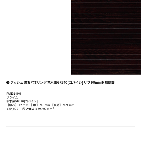
アッシュ 無垢パネリング 草木染GR840[ゴバイシ] リブ 90mm巾 熱処理
PAN01-840
プライム
草木染GR840[ゴバイシ]
【厚み】 12 mm 【 巾 】 90 mm 【長さ】 909 mm
2
￥54,000
(税込価格 ￥59,400)/ m