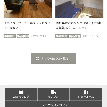
「定尺タイプ」と「ネステッドタイ
スギ 無垢パネリング（壁・天井材）
プ」の違い
の豊富なバリエーション
事例紹介
製品情報
2023.12.13
事例紹介
製品情報
2023.11.15
すべてのBLOGを見る
WEBカタログ
サンプル
ショールーム
メンテナンスについて