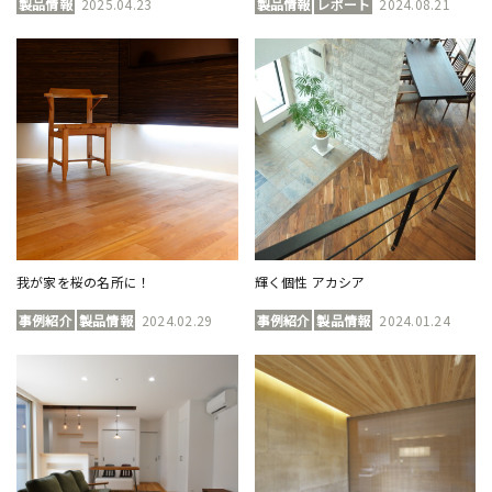
製品情報
2025.04.23
製品情報
レポート
2024.08.21
我が家を桜の名所に！
輝く個性 アカシア
事例紹介
製品情報
2024.02.29
事例紹介
製品情報
2024.01.24