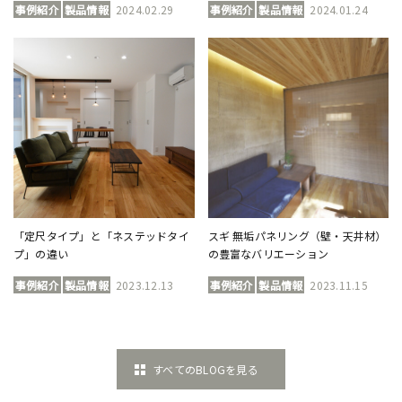
事例紹介
製品情報
2024.02.29
事例紹介
製品情報
2024.01.24
「定尺タイプ」と「ネステッドタイ
スギ 無垢パネリング（壁・天井材）
プ」の違い
の豊富なバリエーション
事例紹介
製品情報
2023.12.13
事例紹介
製品情報
2023.11.15
すべてのBLOGを見る