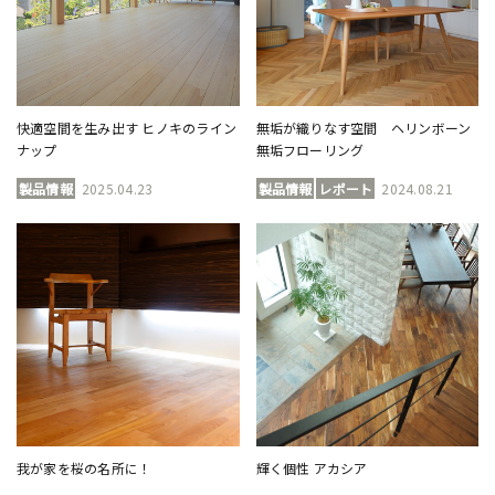
快適空間を生み出す ヒノキのライン
無垢が織りなす空間 ヘリンボーン
ナップ
無垢フローリング
製品情報
2025.04.23
製品情報
レポート
2024.08.21
我が家を桜の名所に！
輝く個性 アカシア