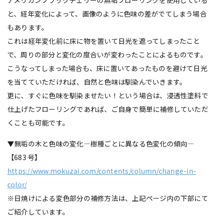
アメリカンブラックチェリーの無垢フローリングを使用している
と、経年変化によって、画像のように色味の差がでてしまう場合
もあります。
これは経年変化前に床に物を置いて日光を遮ってしまったこと
で、周りの部分と変化の度合いが変わったことによるものです。
こうなってしまった場合も、床に置いてあったものを避けて日光
を当てていただければ、自然と色味は馴染んでいきます。
更に、すぐに色味を馴染ませたい！という場合は、浸透性塗料で
仕上げたフローリングであれば、ご自身で簡単に補修していただ
くことも可能です。
▼無垢の木と色味の変化—樹種ごとに異なる色変化の傾向—
【683 号】
https://www.mokuzai.com/contents/column/change-in-
color/
※日焼けによる変色部分の補修方法は、上記ページ内の下部にて
ご紹介しています。