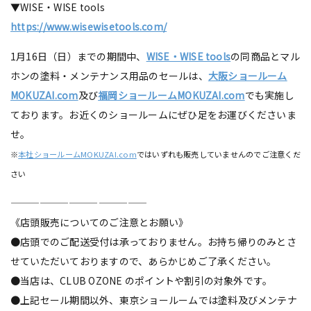
▼WISE・WISE tools
https://www.wisewisetools.com/
1月16日（日）までの期間中、
WISE・WISE tools
の同商品とマル
ホンの塗料・メンテナンス用品のセールは、
大阪ショールーム
MOKUZAI.com
及び
福岡ショールームMOKUZAI.com
でも実施し
ております。お近くのショールームにぜひ足をお運びくださいま
せ。
※
本社ショールームMOKUZAI.com
ではいずれも販売していませんのでご注意くだ
さい
——————————————
《店頭販売についてのご注意とお願い》
●店頭でのご配送受付は承っておりません。お持ち帰りのみとさ
せていただいておりますので、あらかじめご了承ください。
●当店は、CLUB OZONE のポイントや割引の対象外です。
●上記セール期間以外、東京ショールームでは塗料及びメンテナ