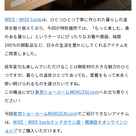
WISE・WISE tools
は、ひとつひとつ丁寧に作られた暮らしの道
具を取り揃えており、今回の特別販売では、「もっと楽しむ、食
のある暮らし」というテーマにぴったりなお箸や酒器、純度
100％の錫製品など、日々の生活を豊かにしてくれるアイテムを
ご用意しました。
経年変化も楽しんでいただけることは無垢材の大きな魅力のひと
つですが、暮らしの道具ひとつであっても、愛着をもって末永く
使い続けられるものを選びたいですね。
この機会にぜひ
東京ショールームMOKUZAI.com
へお立ち寄りく
ださい！
今回
東京ショールームMOKUZAI.com
でご紹介できないアイテム
は、
WISE・WISE toolsミッドタウン店・根津店
と
オンラインシ
ョップ
でご購入いただけます。