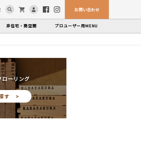
お問い合わせ
求
非住宅・商空間
プロユーザー用
MENU
カウンター・テーブル
ム「見る木活かす木」
ンテナンスサービス
、マルホンによるメンテナンスサービス
かな情報をお届けする無垢木材コラム
色から探す
製品カテゴリーから
塗料・メンテナンス用品
探す
世界の樹種
フローリング
いプロフィールや科学的データを検索
探す >