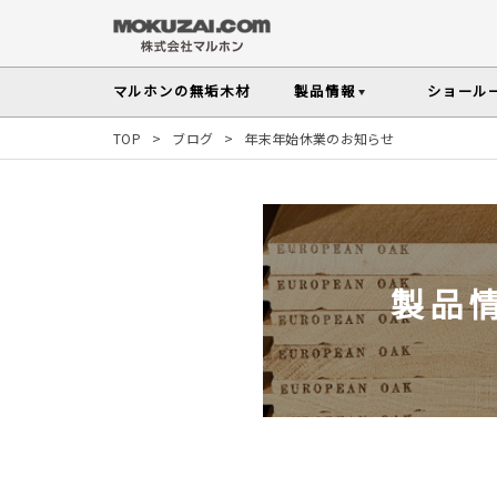
マルホンの
無垢木材
製品情報
ショール
TOP
>
ブログ
>
年末年始休業のお知らせ
フローリング
メンテナンスの
木材の基礎知
無垢材を扱う上で知っておきたい、メンテ
性質や施工のポイントなど無垢木材
Instagram投稿実例
インテリアスタイル
その他の内装部材・製品
から探す
塗料・メンテナンス用
人気の樹種
製品
マルホンのオリジナル塗料Arbor(アーバー)
よく選ばれる樹種をピックアップし
す
よくある質問
よくある質問
木の種類・知識TOP
製品情報TOP
ショールームTOP
事例紹介TOP
樹種別製品マップ
ご注