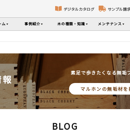
デジタルカタログ
サンプル請
ーム
事例紹介
木の種類・知識
メンテナンス
床暖房対応フローリング
パネリング
コト
識
コラ
メ
ナンスのポイントなどを掲載
の様々な基礎知識集
無垢材のプロである
専門スタッフが確
部屋から探す
樹種から探す
製品特徴から探す
選べる表面加工
選べる塗装
品のご購入
素足で歩きたくなる無垢
情報
シリーズをお買い求めいただけま
て特徴や製品を紹介
世界の樹種の詳し
マルホンの無垢材を
意とお願い
製品情報の見方と用語集
BLOG