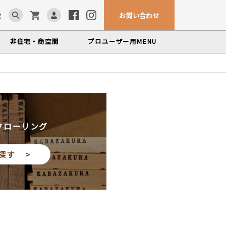
お問い合わせ
求
非住宅・商空間
プロユーザー用
MENU
カウンター・テーブル
ム「見る木活かす木」
ンテナンスサービス
、マルホンによるメンテナンスサービス
かな情報をお届けする無垢木材コラム
色から探す
製品カテゴリーから
塗料・メンテナンス用品
探す
世界の樹種
フローリング
いプロフィールや科学的データを検索
探す >