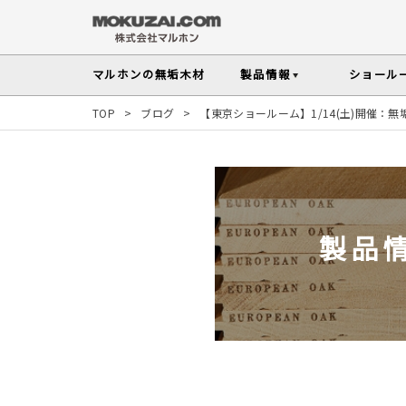
マルホンの
無垢木材
製品情報
ショール
TOP
>
ブログ
>
【東京ショールーム】1/14(土)開催：
フローリング
メンテナンスの
木材の基礎知
無垢材を扱う上で知っておきたい、メンテ
性質や施工のポイントなど無垢木材
Instagram投稿実例
インテリアスタイル
その他の内装部材・製品
から探す
塗料・メンテナンス用
人気の樹種
製品
マルホンのオリジナル塗料Arbor(アーバー)
よく選ばれる樹種をピックアップし
す
よくある質問
よくある質問
木の種類・知識TOP
製品情報TOP
ショールームTOP
事例紹介TOP
樹種別製品マップ
ご注