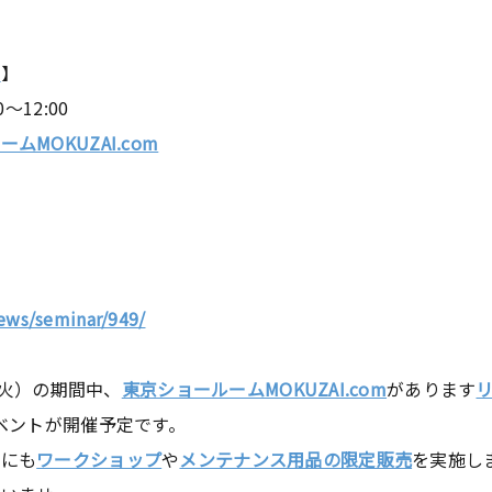
み
】
～12:00
MOKUZAI.com
ews/seminar/949/
7（火）の期間中、
東京ショールームMOKUZAI.com
があります
ベントが開催予定です。
他にも
ワークショップ
や
メンテナンス用品の限定販売
を実施し