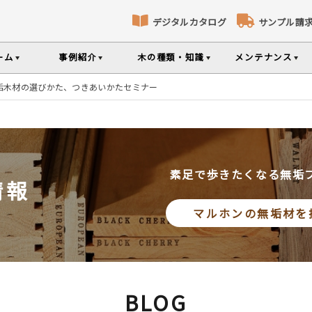
デジタルカタログ
サンプル請
ーム
事例紹介
木の種類・知識
メンテナンス
無垢木材の選びかた、つきあいかたセミナー
床暖房対応フローリング
パネリング
コト
識
コラ
メ
ナンスのポイントなどを掲載
の様々な基礎知識集
無垢材のプロである
専門スタッフが確
部屋から探す
樹種から探す
製品特徴から探す
選べる表面加工
選べる塗装
品のご購入
素足で歩きたくなる無垢
情報
シリーズをお買い求めいただけま
て特徴や製品を紹介
世界の樹種の詳し
マルホンの無垢材を
意とお願い
製品情報の見方と用語集
BLOG