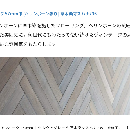
オーク 57mm巾 [ヘリンボーン張り] 草木染マスハナ736
ンボーンに草木染を施したフローリング。ヘリンボーンの繊
た雰囲気に。何世代にもわたって使い続けたヴィンテージの
いた雰囲気をもたらします。
ーロピアンオーク 150mm巾 セレクトグレード 草木染マスハナ735）を施工して