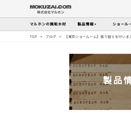
マルホンの
無垢木材
製品情報
ショール
TOP
>
ブログ
>
【東京ショールーム】張り替えを行いま
フローリング
メンテナンスの
木材の基礎知
無垢材を扱う上で知っておきたい、メンテ
性質や施工のポイントなど無垢木材
Instagram投稿実例
インテリアスタイル
その他の内装部材・製品
から探す
塗料・メンテナンス用
人気の樹種
製品
マルホンのオリジナル塗料Arbor(アーバー)
よく選ばれる樹種をピックアップし
す
よくある質問
よくある質問
木の種類・知識TOP
製品情報TOP
ショールームTOP
事例紹介TOP
樹種別製品マップ
ご注