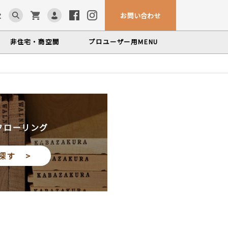
お問い合わせ
求
非住宅・商空間
プロユーザー用
MENU
カウンター・テーブル
ム「見る木活かす木」
ンテナンスサービス
、マルホンによるメンテナンスサービス
かな情報をお届けする無垢木材コラム
色から探す
製品カテゴリーから
塗料・メンテナンス用品
探す
世界の樹種
フローリング
いプロフィールや科学的データを検索
探す >