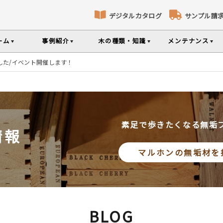
デジタルカタログ
サンプル請
ーム
事例紹介
木の種類・知識
メンテナンス
した/イベント開催します！
床暖房対応フローリング
パネリング
コト
識
コラ
メ
ナンスのポイントなどを掲載
の様々な基礎知識集
無垢材のプロである
専門スタッフが確
部屋から探す
樹種から探す
製品特徴から探す
選べる表面加工
選べる塗装
品のご購入
素足で歩きたくなる無垢
情報
シリーズをお買い求めいただけま
て特徴や製品を紹介
世界の樹種の詳し
マルホンの無垢材を
意とお願い
製品情報の見方と用語集
BLOG