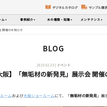
デジタルカタログ
サンプル請
ーム
事例紹介
木の種類・知識
メンテナンス
 開催のお知らせ
床暖房対応フローリング
パネリング
コト
識
コラ
メ
ナンスのポイントなどを掲載
の様々な基礎知識集
無垢材のプロである
専門スタッフが確
BLOG
部屋から探す
樹種から探す
製品特徴から探す
選べる表面加工
選べる塗装
品のご購入
シリーズをお買い求めいただけま
て特徴や製品を紹介
世界の樹種の詳し
2023.02.23 |
イベント
大阪】「無垢材の新発見」展示会 開催
意とお願い
製品情報の見方と用語集
ールーム
および
大阪ショールーム
にて、「
無垢材の新発見
」展