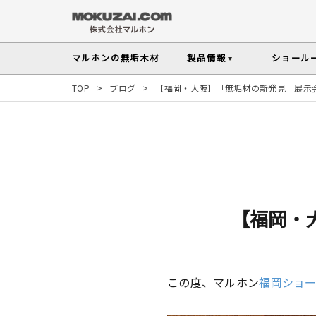
マルホンの
無垢木材
製品情報
ショール
TOP
>
ブログ
>
【福岡・大阪】「無垢材の新発見」展示会
フローリング
メンテナンスの
木材の基礎知
無垢材を扱う上で知っておきたい、メンテ
性質や施工のポイントなど無垢木材
Instagram投稿実例
インテリアスタイル
その他の内装部材・製品
から探す
塗料・メンテナンス用
人気の樹種
マルホンのオリジナル塗料Arbor(アーバー)
よく選ばれる樹種をピックアップし
す
【福岡・
よくある質問
よくある質問
木の種類・知識TOP
製品情報TOP
ショールームTOP
事例紹介TOP
樹種別製品マップ
ご注
この度、マルホン
福岡ショ