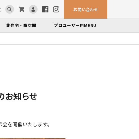
お問い合わせ
求
非住宅・商空間
プロユーザー用
MENU
カウンター・テーブル
ム「見る木活かす木」
ンテナンスサービス
、マルホンによるメンテナンスサービス
かな情報をお届けする無垢木材コラム
色から探す
製品カテゴリーから
塗料・メンテナンス用品
探す
世界の樹種
いプロフィールや科学的データを検索
のお知らせ
示会を開催いたします。