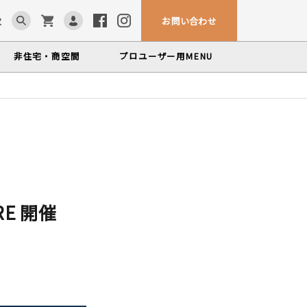
お問い合わせ
求
非住宅・商空間
プロユーザー用
MENU
カウンター・テーブル
ム「見る木活かす木」
ンテナンスサービス
、マルホンによるメンテナンスサービス
かな情報をお届けする無垢木材コラム
色から探す
製品カテゴリーから
塗料・メンテナンス用品
探す
世界の樹種
いプロフィールや科学的データを検索
ORE 開催