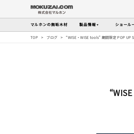
マルホンの
無垢木材
製品情報
ショール
TOP
>
ブログ
>
“WISE・WISE tools” 期間限定 POP UP
フローリング
メンテナンスの
木材の基礎知
無垢材を扱う上で知っておきたい、メンテ
性質や施工のポイントなど無垢木材
Instagram投稿実例
インテリアスタイル
その他の内装部材・製品
から探す
塗料・メンテナンス用
人気の樹種
マルホンのオリジナル塗料Arbor(アーバー)
よく選ばれる樹種をピックアップし
す
“WISE
よくある質問
よくある質問
木の種類・知識TOP
製品情報TOP
ショールームTOP
事例紹介TOP
樹種別製品マップ
ご注