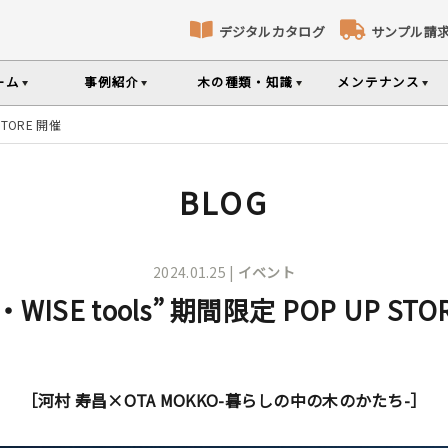
デジタルカタログ
サンプル請
ーム
事例紹介
木の種類・知識
メンテナンス
 STORE 開催
床暖房対応フローリング
パネリング
コト
識
コラ
メ
ナンスのポイントなどを掲載
の様々な基礎知識集
無垢材のプロである
専門スタッフが確
BLOG
部屋から探す
樹種から探す
製品特徴から探す
選べる表面加工
選べる塗装
品のご購入
シリーズをお買い求めいただけま
て特徴や製品を紹介
世界の樹種の詳し
2024.01.25 |
イベント
・WISE tools” 期間限定 POP UP ST
意とお願い
製品情報の見方と用語集
［河村 寿昌×OTA MOKKO-暮らしの中の木のかたち-］