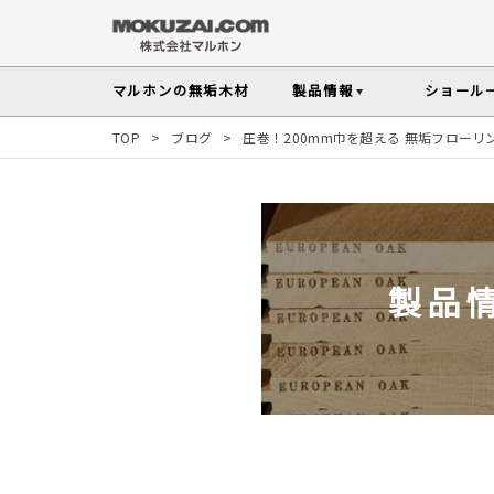
マルホンの
無垢木材
製品情報
ショール
TOP
>
ブログ
>
圧巻！200mm巾を超える 無垢フローリ
フローリング
メンテナンスの
木材の基礎知
無垢材を扱う上で知っておきたい、メンテ
性質や施工のポイントなど無垢木材
Instagram投稿実例
インテリアスタイル
その他の内装部材・製品
から探す
塗料・メンテナンス用
人気の樹種
製品
マルホンのオリジナル塗料Arbor(アーバー)
よく選ばれる樹種をピックアップし
す
よくある質問
よくある質問
木の種類・知識TOP
製品情報TOP
ショールームTOP
事例紹介TOP
樹種別製品マップ
ご注