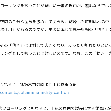
フローリングを扱うことが難しい一番の理由が、無垢ならでは
に空間の余分な湿気を吸収して膨らみ、乾燥した時期は木の中
調湿作用」があるのですが、季節に応じて膨張収縮の「動き」
、その「動き」は比例して大きくなり、反ったり割れたりとい
リングとして扱うことは難しいのです。なお、この「動き」
てくれる？！無垢木材の調湿作用と膨張収縮
contents/column/humidity-control/
幅広フローリングともなると、上記の理由で製品にする難易度