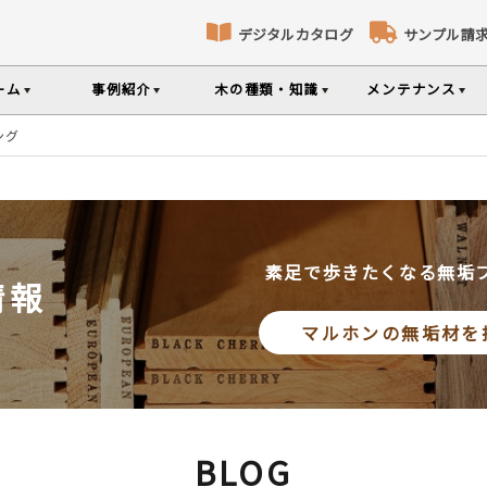
デジタルカタログ
サンプル請
ーム
事例紹介
木の種類・知識
メンテナンス
ング
床暖房対応フローリング
パネリング
コト
識
コラ
メ
ナンスのポイントなどを掲載
の様々な基礎知識集
無垢材のプロである
専門スタッフが確
部屋から探す
樹種から探す
製品特徴から探す
選べる表面加工
選べる塗装
品のご購入
素足で歩きたくなる無垢
情報
シリーズをお買い求めいただけま
て特徴や製品を紹介
世界の樹種の詳し
マルホンの無垢材を
意とお願い
製品情報の見方と用語集
BLOG