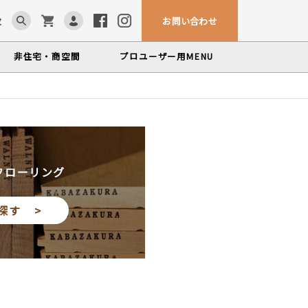
お問い合わせ
求
非住宅・商空間
プロユーザー用
MENU
カウンター・テーブル
ム「見る木活かす木」
ンテナンスサービス
、マルホンによるメンテナンスサービス
かな情報をお届けする無垢木材コラム
色から探す
製品カテゴリーから
塗料・メンテナンス用品
探す
世界の樹種
フローリング
いプロフィールや科学的データを検索
探す >