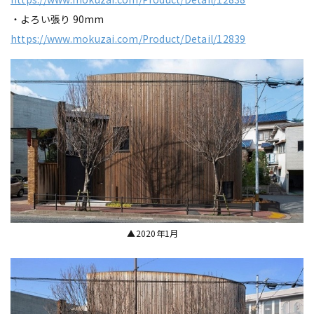
・よろい張り 90mm
https://www.mokuzai.com/Product/Detail/12839
▲2020年1月