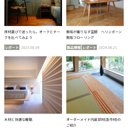
床材選びで迷ったら。オークとチー
無垢が織りなす空間 ヘリンボーン
クを比べてみよう
無垢フローリング
レポート
2025.08.09
製品情報
レポート
2024.08.21
木材と快適な睡眠
オーダーメイド内装部材(造作材)の
ご紹介