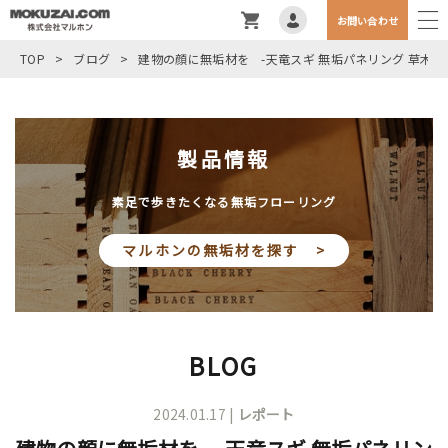
お問い合わせ
TOP
>
ブログ
>
建物の顔に無垢材を -天竜スギ 無垢パネリング 草木染
製品情報
素足で歩きたくなる無垢フローリング
マルホンの無垢材を探す >
BLOG
2024.01.17 |
レポート