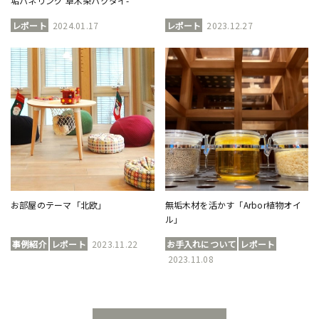
垢パネリング 草木染ハクタイ-
レポート
2024.01.17
レポート
2023.12.27
お部屋のテーマ「北欧」
無垢木材を活かす「Arbor植物オイ
ル」
事例紹介
レポート
2023.11.22
お手入れについて
レポート
2023.11.08