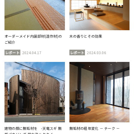
オーダーメイド内装部材(造作材)の
木の香りとその効果
ご紹介
レポート
2024.04.17
レポート
2024.03.06
建物の顔に無垢材を -天竜スギ 無
無垢材の経年変化 － チーク －