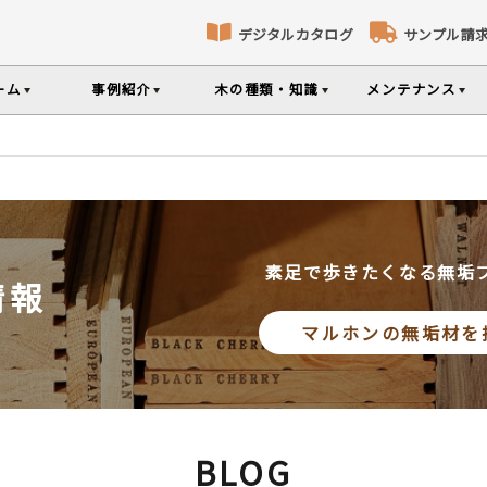
デジタルカタログ
サンプル請
ーム
事例紹介
木の種類・知識
メンテナンス
床暖房対応フローリング
パネリング
コト
識
コラ
メ
ナンスのポイントなどを掲載
の様々な基礎知識集
無垢材のプロである
専門スタッフが確
部屋から探す
樹種から探す
製品特徴から探す
選べる表面加工
選べる塗装
品のご購入
素足で歩きたくなる無垢
情報
シリーズをお買い求めいただけま
て特徴や製品を紹介
世界の樹種の詳し
マルホンの無垢材を
意とお願い
製品情報の見方と用語集
BLOG