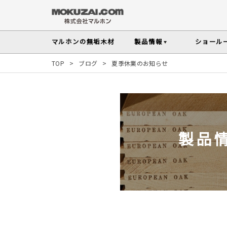
マルホンの
無垢木材
製品情報
ショール
TOP
>
ブログ
>
夏季休業のお知らせ
フローリング
メンテナンスの
木材の基礎知
無垢材を扱う上で知っておきたい、メンテ
性質や施工のポイントなど無垢木材
Instagram投稿実例
インテリアスタイル
その他の内装部材・製品
から探す
塗料・メンテナンス用
人気の樹種
製品
マルホンのオリジナル塗料Arbor(アーバー)
よく選ばれる樹種をピックアップし
す
よくある質問
よくある質問
木の種類・知識TOP
製品情報TOP
ショールームTOP
事例紹介TOP
樹種別製品マップ
ご注