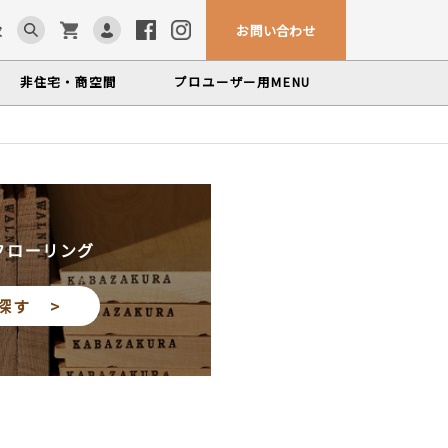
お問い合わせ
求
非住宅・商空間
プロユーザー用
MENU
カウンター・テーブル
ム「見る木活かす木」
ンテナンスサービス
、マルホンによるメンテナンスサービス
かな情報をお届けする無垢木材コラム
色から探す
製品カテゴリーから
塗料・メンテナンス用品
探す
世界の樹種
フローリング
いプロフィールや科学的データを検索
探す >