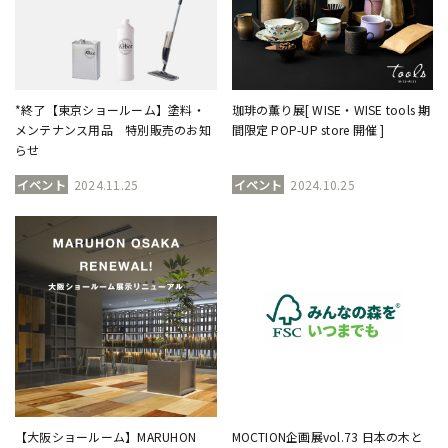
*終了【東京ショールーム】塗料・
珈琲の薫り展[ WISE・WISE tools 期
メンテナンス用品 特別販売のお知
間限定 POP-UP store 開催 ]
らせ
イベント
2024.11.25
イベント
2024.10.25
【大阪ショールーム】MARUHON
MOCTION企画展vol.73 日本の木と