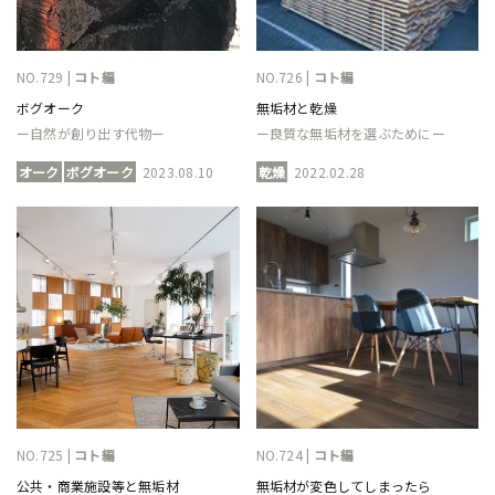
NO.729 |
コト編
NO.726 |
コト編
ボグオーク
無垢材と乾燥
ー自然が創り出す代物ー
ー良質な無垢材を選ぶためにー
オーク
ボグオーク
2023.08.10
乾燥
2022.02.28
NO.725 |
コト編
NO.724 |
コト編
公共・商業施設等と無垢材
無垢材が変色してしまったら