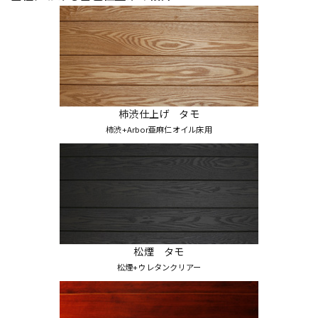
柿渋仕上げ タモ
柿渋+Arbor亜麻仁オイル床用
松煙 タモ
松煙+ウレタンクリアー