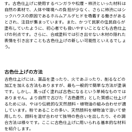
す。古色仕上げに使用するベンガラや松煙・柿渋といった材料は
自然の素材で、人体や環境への負担が少なく、さらに柿渋にはシ
ックハウスの原因であるホルムアルデヒドを吸着する働きがある
とされ、注目が集まっています。また、かつて民家の住民自らが
塗布していたように、初心者でも扱いやすいことなども古色仕上
げの利点です。さらに、合成塗料では引き出せない木材の隠れた
表情を引き出すことも古色仕上げの新しい可能性といえるでしょ
う。
古色仕上げの方法
古色仕上げには、薬品を塗ったり、火であぶったり、削るなどの
加工を加える方法もありますが、最も一般的で簡単な方法が塗装
です。しかし、黒っぽく塗れば古色になるという単純なものでは
ありません。より自然で古びた「古色蒼然」とした質感に仕上げ
るためには、やはり伝統的な天然顔料・植物油の組み合わせが適
しています。粉であることの多い、天然顔料を植物油で溶いて使
用したり、顔料を混ぜ合わせて独特の色合いを出したり、その調
合方法は様々です。ここに古色仕上げに用いられる基本的な材料
を紹介します。