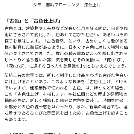
タモ 無垢フローリング 漆仕上げ
「古色」と「古色仕上げ」
古色とは、建築物や工芸品などが長い年月を経る間に、日光や風
雨にさらされて変化した、色あせて古びた色合い、あるいはその
様子を意味します。「古色蒼然」という、古めかしくも趣がある
様を形容した熟語があるように、日本では古色に対して特別な価
値が見出されてきました。歳月の積み重ねによって醸し出される
しっとりと落ち着いた雰囲気を楽しむその風情は、「侘(わび)」
「寂(さび)」に通ずる日本人の美意識の1つともいえるでしょう。
伝統工芸の世界では、新しく制作した作品をわざと古びた色合い
に仕上げることがあり、このような技法を「古色仕上げ」と呼ん
でいますが、建築業界で使われる「古色」は、ほとんどの場合、
この「古色仕上げ」を指します。神社仏閣などの歴史的建築物の
補修の際に、新しく補修した部分に古色を塗装し、時間を経過し
た部分との色の統一感をはかったり、また、新築の場合でも、落
ち着きのあるひなびた雰囲気を出すため、古色仕上げを施すこと
もあります。