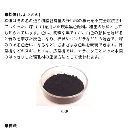
●松煙(しょうえん)
松煙はその名の通り樹脂含有量の多い松の根元を不完全燃焼させ
てつくった、煤(すす)を用いた炭素黒色顔料。和墨の原料として
も知られています。色は、純粋な黒ですが、白色の顔料を混ぜる
と青みを帯びた灰色になり、柿渋やベンガラなどとの混合で、深
みのある色合いになるなど、さまざまな色味を表現できます。針
葉樹などのスギ、ヒノキ、広葉樹では、ナラ、タモといった木目
のはっきりした環孔材の塗装方法として使われます。
松煙
●柿渋