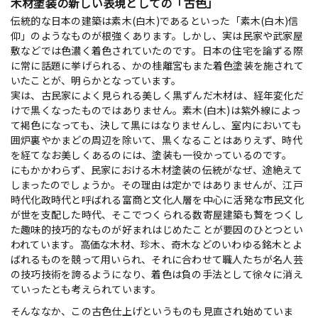
木材塗装の新しい表現としての「古色」
伝統的な日本の建築は素木(白木)であるといった「素木(白木)信
仰」のようなものが根強くあります。しかし、実は民家や武家屋
敷などでは色濃く着色されていたのです。日本の住宅を論ずる際
に常に話題に挙げられる、かの桂離宮もまた着色塗装を施されて
いたことが、明らかとなっています。
実は、古民家によく見られる美しく黒ずんだ木材は、経年変化だ
けで黒くなったものではありません。素木(白木)は紫外線によっ
て褐色になっても、決して黒にはなりませんし、室内においても
囲炉裏やかまどの周辺を除いて、黒くなることはありえず、時代
を経てなお美しくあるのには、塗装も一役かっているのです。
にもかかわらず、民家における木材塗装の伝統がなぜ、途絶えて
しまったのでしょうか。その理由は定かではありませんが、江戸
時代化政時代と呼ばれる富商と文化人層を中心に活発な市民文化
が世を支配した時代、そこでつくられる数寄屋建築も贅をつくし
た趣味的技巧的なものが好まれはじめたことが要因のひとつとい
われています。高価な木材、珍木、奇木などのいわゆる銘木とよ
ばれるものを競って用いられ、それに合わせて職人たちが名人芸
の技巧技術を誇るようになり、着色は負の手法として徐々に消え
ていったとも考えられています。
そんななか、この古色仕上げというものも見直され始めていま