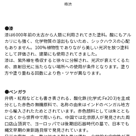
柿渋
●漆
漆は6000年前の太古から人類に利用されてきた塗料。酸にもアル
カリにも強く、化学物質の溶出もないため、シックハウスの心配
もありません。100%植物性でありながら美しい光沢を放つ塗料
として評価され、建築にも使用されてきました。
漆は、紫外線を吸収すると徐々に分解され、光沢が衰えてくるた
め、直射日光に当たらない場所への使用が条件となります。塗り
方や塗り重ねる回数により色・ツヤが異なります。
●ベンガラ
弁柄・紅殻などとも書き表される、酸化鉄(化学式:Fe2O3)を主成
分とした赤色の無機原料で、名称の由来はインドのベンガル地方
から輸入されたためとされています。赤色顔料としては朱ととも
に古くから世界中で用いられ、中国では北京原人が発見された周
口店山頂洞で、ヨーロッパでは後期旧石器時代の墓で、日本でも
縄文早期の東釧路貝塚で発見されています。