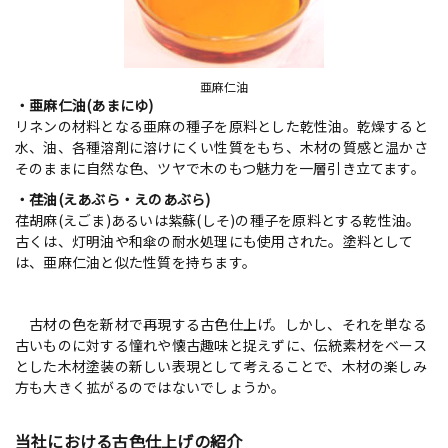
亜麻仁油
・亜麻仁油(あまにゆ)
リネンの材料となる亜麻の種子を原料とした乾性油。乾燥すると
水、油、各種溶剤に溶けにくい性質をもち、木材の質感と温かさ
そのままに自然な色、ツヤで木のもつ魅力を一層引き立てます。
・荏油(えあぶら・えのあぶら)
荏胡麻(えごま)あるいは紫蘇(しそ)の種子を原料とする乾性油。
古くは、灯明油や和傘の耐水処理にも使用された。塗料として
は、亜麻仁油と似た性質を持ちます。
古材の色を新材で再現する古色仕上げ。しかし、それを単なる
古いものに対する憧れや懐古趣味と捉えずに、伝統素材をベース
とした木材塗装の新しい表現として考えることで、木材の楽しみ
方も大きく拡がるのではないでしょうか。
当社における古色仕上げの紹介