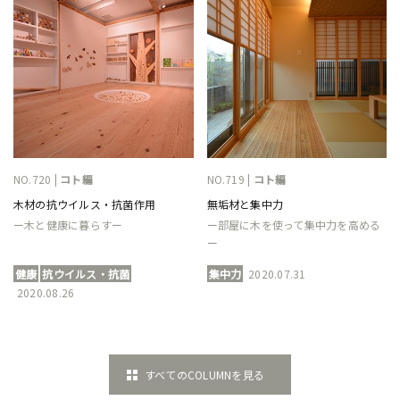
NO.720 |
コト編
NO.719 |
コト編
木材の抗ウイルス・抗菌作用
無垢材と集中力
ー木と健康に暮らすー
ー部屋に木を使って集中力を高める
ー
健康
抗ウイルス・抗菌
集中力
2020.07.31
2020.08.26
すべてのCOLUMNを見る