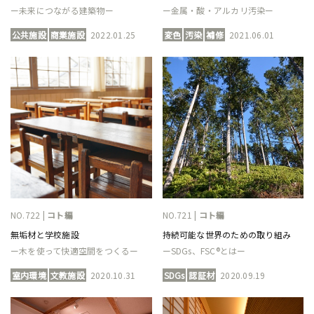
ー未来につながる建築物ー
ー金属・酸・アルカリ汚染ー
公共施設
商業施設
2022.01.25
変色
汚染
補修
2021.06.01
NO.722 |
コト編
NO.721 |
コト編
無垢材と学校施設
持続可能な世界のための取り組み
ー木を使って快適空間をつくるー
ーSDGs、FSC®とはー
室内環境
文教施設
2020.10.31
SDGs
認証材
2020.09.19