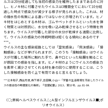
ルスは20分経過しても当初の感染力を維持したままであるのに対
し、ヒノキ材に付着させたウイルスは3種類全てにおいて10分経
過した時点で感染力が減少する様子が見られました。これは、材
の撥水性の有無による違いではないかと示唆されています。ヒノ
キ材をはじめとする木材は、ゴムやペットボトルといった水を弾
く物質とは対照的に、水分を吸い込み乾燥させるという特徴を持
ちます。ウイルスが付着した部分の水分が乾燥する速度に比例し
て、ウイルスの感染力の持続時間は短くなる傾向にあるのです
***。
ウイルスの主な感染経路としては「空気感染」「飛沫感染」「接
触感染」などが挙げられますが、このうち「接触感染」はウイル
スが付着した場所に触れた手で、鼻や口といった粘膜を触ること
が原因での感染を指します。ヒノキ材のようにウイルスの感染力
を素早く減少させてくれる材を身の回りに使用することは、こう
した接触感染を防ぐ上で有効であると言えるでしょう。
***辻本和子,西出充徳,森下順子,吉田穣,小山一「学童の生活環境を汚染したウイル
スの感染性の時間変化の解析」『信愛紀要』2013、第53号、pp.81-84.
〈○;単純ヘルペスウイルス△;Ａ型インフルエンザウイルス■;ポ
リオウイルス〉