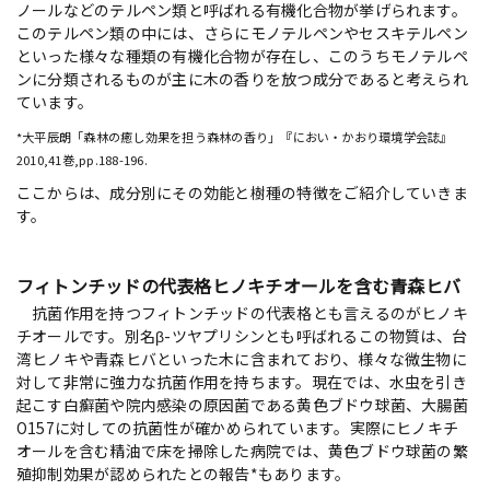
ノールなどのテルペン類と呼ばれる有機化合物が挙げられます。
このテルペン類の中には、さらにモノテルペンやセスキテルペン
といった様々な種類の有機化合物が存在し、このうちモノテルペ
ンに分類されるものが主に木の香りを放つ成分であると考えられ
ています。
*大平辰朗「森林の癒し効果を担う森林の香り」『におい・かおり環境学会誌』
2010,41巻,pp.188-196.
ここからは、成分別にその効能と樹種の特徴をご紹介していきま
す。
フィトンチッドの代表格ヒノキチオールを含む青森ヒバ
抗菌作用を持つフィトンチッドの代表格とも言えるのがヒノキ
チオールです。別名β-ツヤプリシンとも呼ばれるこの物質は、台
湾ヒノキや青森ヒバといった木に含まれており、様々な微生物に
対して非常に強力な抗菌作用を持ちます。現在では、水虫を引き
起こす白癬菌や院内感染の原因菌である黄色ブドウ球菌、大腸菌
O157に対しての抗菌性が確かめられています。実際にヒノキチ
オールを含む精油で床を掃除した病院では、黄色ブドウ球菌の繁
殖抑制効果が認められたとの報告*もあります。