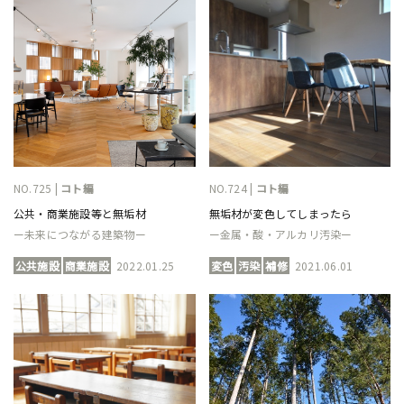
NO.725 |
コト編
NO.724 |
コト編
公共・商業施設等と無垢材
無垢材が変色してしまったら
ー未来につながる建築物ー
ー金属・酸・アルカリ汚染ー
公共施設
商業施設
2022.01.25
変色
汚染
補修
2021.06.01