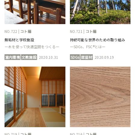
NO.722 |
コト編
NO.721 |
コト編
無垢材と学校施設
持続可能な世界のための取り組み
ー木を使って快適空間をつくるー
ーSDGs、FSC®とはー
室内環境
文教施設
2020.10.31
SDGs
認証材
2020.09.19
NO.719 |
コト編
NO.716 |
コト編