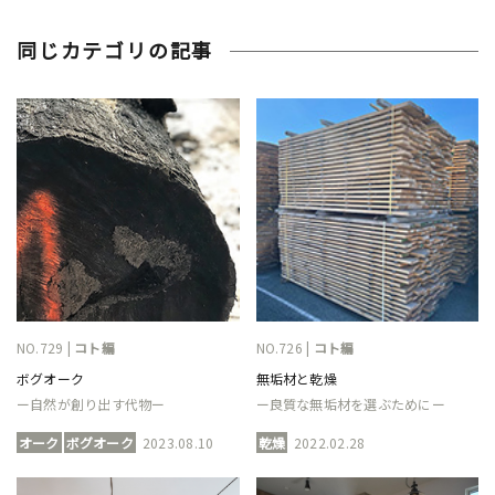
同じカテゴリの記事
NO.729 |
コト編
NO.726 |
コト編
ボグオーク
無垢材と乾燥
ー自然が創り出す代物ー
ー良質な無垢材を選ぶためにー
オーク
ボグオーク
2023.08.10
乾燥
2022.02.28