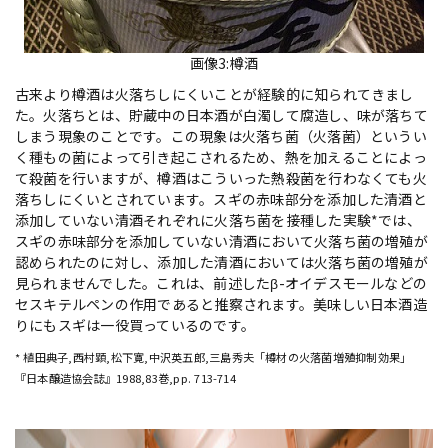
画像3:樽酒
古来より樽酒は火落ちしにくいことが経験的に知られてきまし
た。火落ちとは、貯蔵中の日本酒が白濁して腐造し、味が落ちて
しまう現象のことです。この現象は火落ち菌（火落菌）というい
く種もの菌によって引き起こされるため、熱を加えることによっ
て殺菌を行いますが、樽酒はこういった熱殺菌を行わなくても火
落ちしにくいとされています。スギの赤味部分を添加した清酒と
添加していない清酒それぞれに火落ち菌を接種した実験*では、
スギの赤味部分を添加していない清酒において火落ち菌の増殖が
認められたのに対し、添加した清酒においては火落ち菌の増殖が
見られませんでした。これは、前述したβ-オイデスモールなどの
セスキテルペンの作用であると推察されます。美味しい日本酒造
りにもスギは一役買っているのです。
* 植田典子,西村顕,松下寛,中沢英五郎,三島秀夫「樽材の火落菌増殖抑制効果」
『日本醸造協会誌』1988,83巻,pp. 713-714