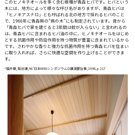
このヒノキチオールを多く含む樹種が青森ヒバです。ヒバという
木には、地方によって様々な呼び名がありますが、青森ヒバは
「ヒノキアスナロ」とも呼ばれる北の地方で採れるヒバのこと
で、1966年に青森県の“県の木”にも制定されています。昔から
「青森ヒバで家を建てると3年間は蚊が入らない」と言われるの
は、青森ヒバに含まれるヒバ油の中に、ヒノキチオールをはじめ
とする抗菌作用や防虫作用を持つ物質が豊富に含まれているから
です。さわやかな香りと強力な抗菌作用を持つ青森ヒバを住まい
に取り入れれば、さらに快適な空間を作り上げることができま
す。
*福井徹,菊池謙,96’日本MRSシンポジウムD講演要旨集,1996,p.217