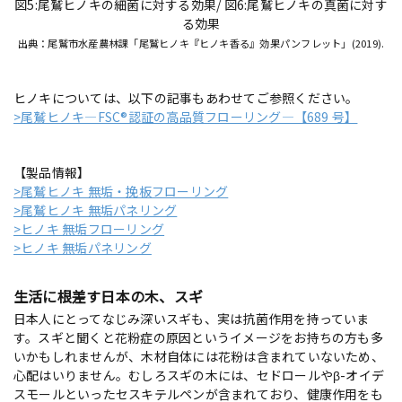
図5:尾鷲ヒノキの細菌に対する効果/ 図6:尾鷲ヒノキの真菌に対す
る効果
出典：尾鷲市水産農林課「尾鷲ヒノキ『ヒノキ香る』効果パンフレット」(2019).
ヒノキについては、以下の記事もあわせてご参照ください。
>尾鷲ヒノキ―FSC®認証の高品質フローリング―【689 号】
【製品情報】
>尾鷲ヒノキ 無垢・挽板フローリング
>尾鷲ヒノキ 無垢パネリング
>ヒノキ 無垢フローリング
>ヒノキ 無垢パネリング
生活に根差す日本の木、スギ
日本人にとってなじみ深いスギも、実は抗菌作用を持っていま
す。スギと聞くと花粉症の原因というイメージをお持ちの方も多
いかもしれませんが、木材自体には花粉は含まれていないため、
心配はいりません。むしろスギの木には、セドロールやβ-オイデ
スモールといったセスキテルペンが含まれており、健康作用をも