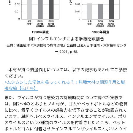
図1:インフルエンザによる学級閉鎖割合
出典：橘田紘洋『木造校舎の教育環境』公益財団法人日本住宅・木材技術センタ
ー,2004 , p.68.
木材が持つ調湿作用については、以下の記事もあわせてご参照
ください。
>ムシムシした湿気を吸ってくれる？！無垢木材の調湿作用と膨
張収縮【637 号】
また、ウイルスが持つ感染力の持続時間について調べた実験で
は、図2～4のとおりヒノキ材が、ゴムやペットボトルなどの物質
に比べ、素早くウイルスの感染力を低下させることが確認されて
います。単純ヘルペスウイルス、インフルエンザウイルス、ポリ
オウイルスという3種類のウイルスを付着させたところ、ペット
ボトルとゴムに付着させたインフルエンザウイルスとポリオウイ