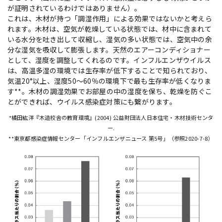
が証明されているわけではありません）。
これは、木材が持つ「調湿作用」による効果ではないかと考えら
れます。木材は、空気が乾燥している状態では、材中に含まれて
いる水分を吐き出して収縮し、湿気の多い状態では、空気中の余
分な湿気を吸収して膨張します。天然のエアーコンディショナー
として、湿度を調整してくれるのです。インフルエンザウイルス
は、高温多湿の環境では生存率が低下することで知られており、
気温20°以上、湿度50～60％の環境下で最も生存率が低くなりま
す**。木材の調湿効果でお部屋の中の湿度を保ち、乾燥を防ぐこ
とができれば、ウイルス感染症対策にも繋がります。
*橘田紘洋『木造校舎の教育環境』(2004) 公益財団法人日本住宅・木材技術センタ
ー.
**東京都感染症情報センター「インフルエンザニュース 第5号」（参照2020-7-8）