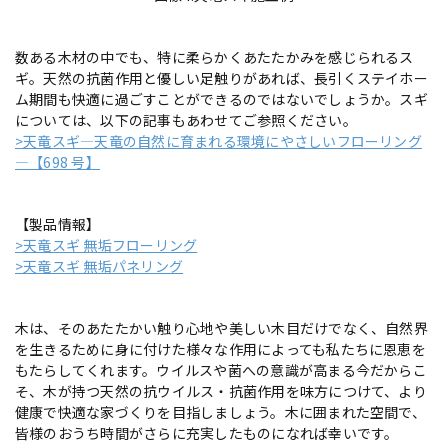
数ある木材の中でも、特に柔らかくあたたかみを感じられるス
ギ。天然の抗菌作用と優しい足触りがあれば、長引くステイホー
ム期間も快適に過ごすことができるのではないでしょうか。スギ
については、以下の記事もあわせてご参照ください。
>天竜スギ―天竜の自然に育まれる環境にやさしいフローリング
―【698 号】
【製品情報】
>天竜スギ 無垢フローリング
>天竜スギ 無垢パネリング
木は、そのあたたかい触り心地や美しい木目だけでなく、自然界
を生きるために身に付けた様々な作用によっても私たちに恩恵を
もたらしてくれます。ウイルスや菌への意識が高まる今だからこ
そ、木が持つ天然の抗ウイルス・抗菌作用を味方につけて、より
健康で快適な家づくりを目指しましょう。木に囲まれた空間で、
皆様のおうち時間がさらに充実したものになれば幸いです。