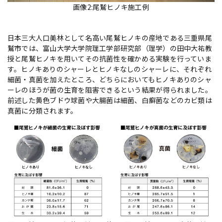
画像2:尾鷲ヒノキ施工例
日本三大人口美林として名高い尾鷲ヒノキの産地である三重県尾
鷲市では、富山大学大学院理工学部研究部（理学）の田中大祐教
授と尾鷲ヒノキを用いてその抗菌性を確かめる実験を行っていま
す。ヒノキありのシャーレとヒノキなしのシャーレに、それぞれ
細菌・真菌を加えたところ、どちらにおいてもヒノキありのシャ
ーレのほうが菌の生育を阻害できるという結果が得られました。
前述した黄色ブドウ球菌や大腸菌は細菌、白癬菌などのカビ類は
真菌に分類されます。