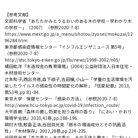
【参考文献】
文部科学省「あたたかみとうるおいのある木の学校－早わかり木
の学校－」（2007）（参照2020-7-8）
https://www.mext.go.jp/a_menu/shotou/zyosei/mokuzai/12
96284.htm
東京都感染症情報センター「インフルエンザニュース 第5号」
（参照2020-7-8）
http://idsc.tokyo-eiken.go.jp/flu/news/1998-2002/n05/
橘田紘洋『木造校舎の教育環境』(2004) 公益財団法人日本住宅・
木材技術センター.
辻本和子,西出充徳,森下順子,吉田穣,小山一「学童の生活環境を汚
染したウイルスの感染性の時間変化の解析」『信愛紀要』2013,
第53号,pp.81-84.
東京大学 保健センター「感染の方法」（参照2020-7-8）
http://www.hc.u-tokyo.ac.jp/covid-19/infection_route/
大平辰朗「森林の癒し効果を担う森林の香り」『におい・かおり
環境学会誌』2010,41巻,pp.188-196.
岡村大悟,鮫島正浩,谷田貝光克「樹木の精油成分とその抗菌活
性」『木材保存』2002,28巻,pp.224-235.
谷田貝光克「森の香り・木の香り その正体と働き」『におい・