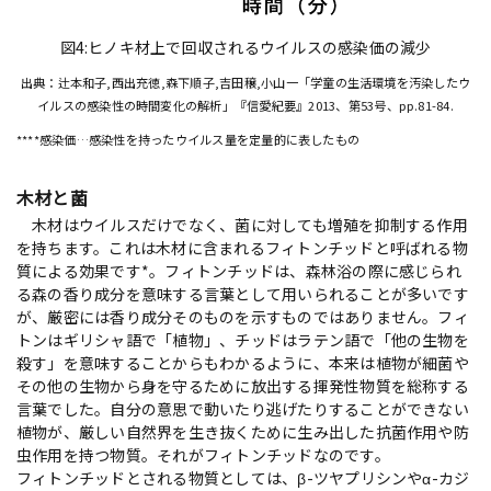
図4:ヒノキ材上で回収されるウイルスの感染価の減少
出典：辻本和子,西出充徳,森下順子,吉田穣,小山一「学童の生活環境を汚染したウ
イルスの感染性の時間変化の解析」『信愛紀要』2013、第53号、pp.81-84.
****感染価…感染性を持ったウイルス量を定量的に表したもの
木材と菌
木材はウイルスだけでなく、菌に対しても増殖を抑制する作用
を持ちます。これは木材に含まれるフィトンチッドと呼ばれる物
質による効果です*。フィトンチッドは、森林浴の際に感じられ
る森の香り成分を意味する言葉として用いられることが多いです
が、厳密には香り成分そのものを示すものではありません。フィ
トンはギリシャ語で「植物」、チッドはラテン語で「他の生物を
殺す」を意味することからもわかるように、本来は植物が細菌や
その他の生物から身を守るために放出する揮発性物質を総称する
言葉でした。自分の意思で動いたり逃げたりすることができない
植物が、厳しい自然界を生き抜くために生み出した抗菌作用や防
虫作用を持つ物質。それがフィトンチッドなのです。
フィトンチッドとされる物質としては、β-ツヤプリシンやα-カジ