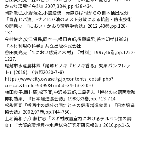
かおり環境学会誌』2007,38巻,pp.428-434.
岡部敏弘,小野浩之,小舘澄枝「青森ひば材からの樹木抽出成分
『青森ヒバ油」-ナノヒバ油のミスト分散による抗菌・防虫技術
の開発-』『におい・かおり環境学会誌』2012 ,43巻,pp.128-
137.
今村博之,安江保民,岡本一,横田徳郎,後藤輝男,善本知孝(1983)
『木材利用の科学』共立出版株式会社
谷田貝光克「4.におい感覚と木材」『材料』1997,46巻,pp.1222-
1227.
尾鷲市水産農林課「尾鷲ヒノキ『ヒノキ香る』効果パンフレッ
ト」(2019). （参照2020-7-8）
https://www.city.owase.lg.jp/contents_detail.php?
co=cat&frmId=9395&frmCd=34-13-3-0-0
植田典子,西村顕,松下寛,中沢英五郎,三島秀夫「樽材の火落菌増殖
抑制効果」『日本醸造協会誌』1988,83巻,pp. 713-714
松永恒司「樽酒中の成分の同定とその健康増進効果」『日本醸造
協会誌』2002,97巻,pp.744-750.
上堀美和子,伊藤耕志「スギ材設置室内におけるテルペン類の調
査」『大阪府環境農林水産総合研究所研究報告』2010,pp.1-5.