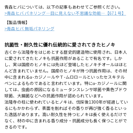
青森ヒバについては、以下の記事もあわせてご参照ください。
>青森ヒバ パネリング―目に見えない不思議な効能―【671 号】
【製品情報】
>青森ヒバ 無垢パネリング
抗菌性・耐久性に優れ伝統的に愛されてきたヒノキ
古くから法隆寺をはじめとする歴史的建造物に使用され、日本人
に愛されてきたヒノキも抗菌作用があることで有名です。しか
し、実は国産のヒノキには先ほど登場したヒノキチオールはほと
んど含まれていません。国産のヒノキが持つ抗菌作用は、その材
中に含まれるα-カジノールやＴ-ムロロールといったセスキテル
ペンによるものであると言われています。特にα-カジノールに関
しては、虫歯の原因になるミュータンスレンサ球菌や黄色ブドウ
球菌、大腸菌などへの抗菌作用が認められています。
法隆寺の柱に使われているヒノキは、伐採後1300年が経過してい
るにもかかわらず、表面を削ればその香りが再び強く香るといっ
た逸話があります。高い耐久性を持つヒノキは長く使えるだけで
なく、材の中に含まれる香り成分・抗菌成分も長く保つことがで
きるのです。