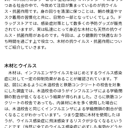
つある社会の中で、今改めて注目が集まっているのが抗ウイル
ス・抗菌作用です。身の回りを清潔に保つことは、朝の検温やマ
スク着用の習慣化と共に、日常の一部となっていくでしょう。ド
ラッグストアでは、感染症対策として数多くの予防グッズが販売
されていますが、実は私達にとって身近な木材にも天然の抗ウイ
ルス・抗菌作用があるのです。今回は、より健康的で快適なおう
ち時間を過ごす上で役立つ、木材の抗ウイルス・抗菌作用につい
てご紹介していきます。
木材とウイルス
木材は、インフルエンザウイルスをはじめとするウイルス感染
症に対して一定の抑制効果があることが確認されています。下
記、図1にあるように木造校舎と鉄筋コンクリートの校舎を対象
にした調査では、木造校舎のほうがインフルエンザによる学級閉
鎖の割合が低くなるという結果が得られました。さらに鉄筋コン
クリートの校舎であっても、内装材に木を多く使用した場合に
は、木造校舎と同じくインフルエンザによる学級閉鎖の割合が低
くなることがわかっています*。つまり空間に木材を使用したほ
うが、ウイルス感染症に飛沫感染するリスクが少なくなるという
ことです（当然に全てのウイルス感染症に必ずしも有効かどうか