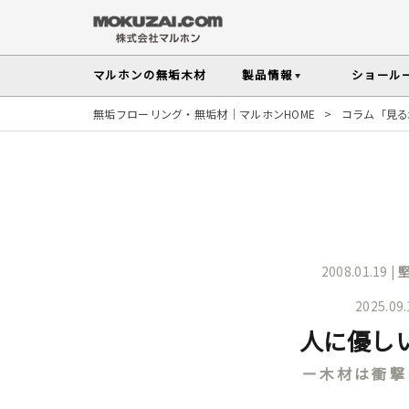
マルホンの
無垢木材
製品情報
ショール
無垢フローリング・無垢材｜マルホンHOME
>
コラム「見る
フローリング
メンテナンスの
木材の基礎知
無垢材を扱う上で知っておきたい、メンテ
性質や施工のポイントなど無垢木材
Instagram投稿実例
インテリアスタイル
その他の内装部材・製品
から探す
塗料・メンテナンス用
人気の樹種
マルホンのオリジナル塗料Arbor(アーバー)
よく選ばれる樹種をピックアップし
す
2008.01.19 |
よくある質問
よくある質問
木の種類・知識TOP
2025.09
製品情報TOP
ショールームTOP
事例紹介TOP
樹種別製品マップ
ご注
人に優し
ー木材は衝撃