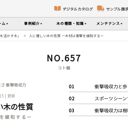
デジタルカタログ
サンプル請
ーム
事例紹介
木の種類・知識
メンテナンス
木活かす木」
>
人に優しい木の性質 ー木材は衝撃を緩和するー
床暖房対応フローリング
パネリング
コト
識
コラ
メ
ナンスのポイントなどを掲載
の様々な基礎知識集
無垢材のプロである
専門スタッフが確
NO.657
部屋から探す
樹種から探す
製品特徴から探す
選べる表面加工
選べる塗装
コト編
品のご購入
シリーズをお買い求めいただけま
て特徴や製品を紹介
世界の樹種の詳し
堅さ
衝撃吸収力
衝撃吸収力と歩
.15 | 更新
意とお願い
製品情報の見方と用語集
スポーツシーン
い木の性質
衝撃吸収力は樹
を緩和するー