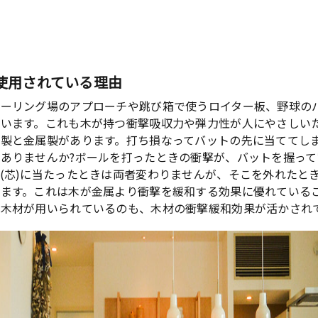
使用されている理由
ボーリング場のアプローチや跳び箱で使うロイター板、野球の
ています。これも木が持つ衝撃吸収力や弾力性が人にやさしい
製と金属製があります。打ち損なってバットの先に当ててし
ありませんか?ボールを打ったときの衝撃が、バットを握って
(芯)に当たったときは両者変わりませんが、そこを外れたと
ます。これは木が金属より衝撃を緩和する効果に優れている
に木材が用いられているのも、木材の衝撃緩和効果が活かされ