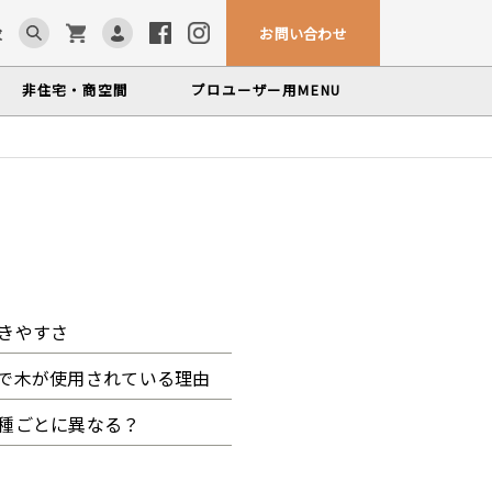
お問い合わせ
求
非住宅・商空間
プロユーザー用
MENU
カウンター・テーブル
ム「見る木活かす木」
ンテナンスサービス
、マルホンによるメンテナンスサービス
かな情報をお届けする無垢木材コラム
色から探す
製品カテゴリーから
塗料・メンテナンス用品
探す
世界の樹種
いプロフィールや科学的データを検索
きやすさ
で木が使用されている理由
種ごとに異なる？