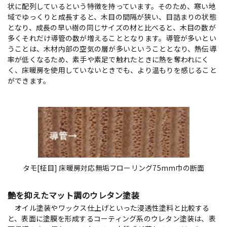
状に配列しているという特徴を持っています。そのため、寒い地
域でゆっくりと成長すると、木目の間隔が狭い、目詰まりの状態
となり、成長の早い樹の同じサイズの材と比べると、木目の数が
多くそれだけ導管の数が増えることとなります。導管が多いとい
うことは、木材内部の空気の層が多いということとなり、熱伝導
率が低くなるため、素手や素足で触れたときに熱を奪われにく
く、床暖房を使用していないときでも、より温もりを感じること
ができます。
タモ[柾目] 床暖房対応無垢フローリング75mm巾の断面
艶を抑えたマット調のウレタン塗装
オイル塗装やワックス仕上げといった浸透性塗料と比較する
と、表面に塗膜を形成するコーティング系のウレタン塗装は、表