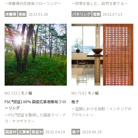
ー床暖房対応挽板フローリングー
ー四季を愉しむ、自然を愛でるー
床暖房
挽板
2023.01.26
パネリング
借景
2022.07.13
NO.723 |
モノ編
NO.718 |
モノ編
FSC®認証100% 国産広葉樹無垢フロ
格子
ーリング
ー空間における役割｜インテリアの
ーFSC®認証を取得した国産クリ・ナ
アクセントー
ラ・ヤマザクラー
国産材
広葉樹
認証材
2021.04.19
格子
2020.06.29