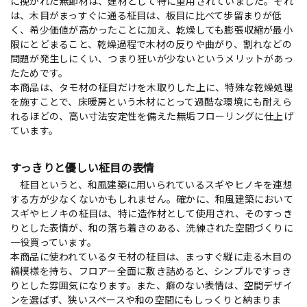
に挽かれた無節材は、建材として特に重用されていました。それ
は、木目がまっすぐに通る柾目は、板目に比べて歩留まりが低
く、希少価値が高かったことに加え、乾燥しても膨張収縮が最小
限にとどまること、乾燥過程で木材の反りや曲がり、割れなどの
問題が発生しにくい、つまり狂いが少ないというメリットがあっ
たためです。
本商品は、タモ材の柾目だけを木取りした上に、特殊な乾燥処理
を施すことで、床暖房という木材にとって過酷な環境にも耐えら
れるほどの、高い寸法安定性を備えた無垢フローリングに仕上げ
ています。
すっきりと優しい柾目の表情
柾目というと、和風建築に用いられているスギやヒノキを連想
する方が少なくないかもしれません。確かに、和風建築において
スギやヒノキの柾目は、特に造作材として使用され、そのすっき
りとした表情が、和の落ち着きのある、洗練された空間づくりに
一役買っています。
本商品に使われているタモ材の柾目は、まっすぐ縦に走る木目の
縞模様を持ち、フロアー全面に敷き詰めると、シンプルですっき
りとした雰囲気になります。また、癖のない表情は、空間デザイ
ンを選ばず、狭いスペースや和の空間にもしっくりと納まりま