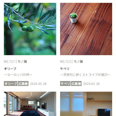
NO.717 |
モノ編
NO.715 |
モノ編
オリーブ
サペリ
ーヨーロッパの粋ー
ー次世代に続くストライプの魅力ー
オリーブ
広葉樹
2020.05.26
サペリ
広葉樹
2020.01.28