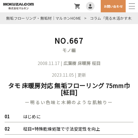
お問い合わせ
無垢フローリング・無垢材｜マルホンHOME
>
コラム「見る木活かす木」
NO.667
モノ編
2008.11.17 |
広葉樹
床暖房
柾目
2023.11.05 | 更新
タモ 床暖房対応 無垢フローリング 75mm巾
[柾目]
ー明るい色味と木綿のような肌触りー
はじめに
柾目+特殊乾燥処理で寸法安定性を向上