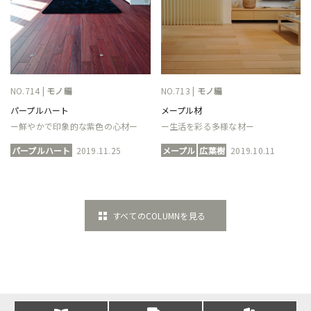
NO.714 |
モノ編
NO.713 |
モノ編
パープルハート
メープル材
ー鮮やかで印象的な紫色の心材ー
ー生活を彩る多様な材ー
パープルハート
2019.11.25
メープル
広葉樹
2019.10.11
すべてのCOLUMNを見る