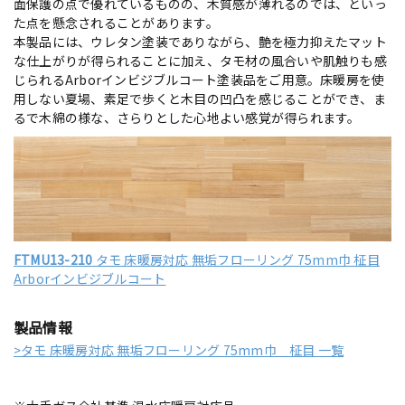
面保護の点で優れているものの、木質感が薄れるのでは、といっ
た点を懸念されることがあります。
本製品には、ウレタン塗装でありながら、艶を極力抑えたマット
な仕上がりが得られることに加え、タモ材の風合いや肌触りも感
じられるArborインビジブルコート塗装品をご用意。床暖房を使
用しない夏場、素足で歩くと木目の凹凸を感じることができ、ま
るで木綿の様な、さらりとした心地よい感覚が得られます。
FTMU13-210
タモ 床暖房対応 無垢フローリング 75mm巾 柾目
Arborインビジブルコート
製品情報
>タモ 床暖房対応 無垢フローリング 75mm巾 柾目 一覧