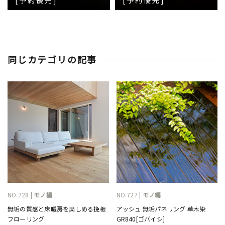
[予約優先]
[予約優先]
同じカテゴリの記事
NO.728 |
モノ編
NO.727 |
モノ編
無垢の質感と床暖房を楽しめる挽板
アッシュ 無垢パネリング 草木染
フローリング
GR840[ゴバイシ]