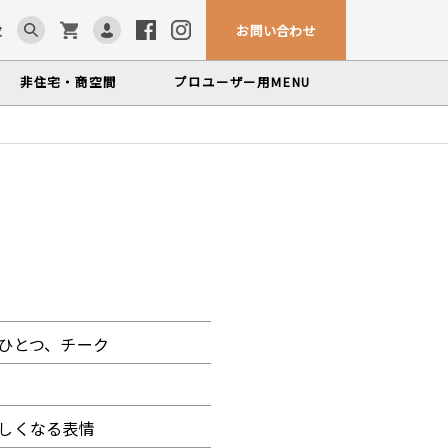
お問い合わせ
求
非住宅・商空間
プロユーザー用
MENU
カウンター・テーブル
ム「見る木活かす木」
ンテナンスサービス
、マルホンによるメンテナンスサービス
かな情報をお届けする無垢木材コラム
色から探す
製品カテゴリーから
塗料・メンテナンス用品
探す
世界の樹種
いプロフィールや科学的データを検索
ひとつ、チーク
しくなる表情