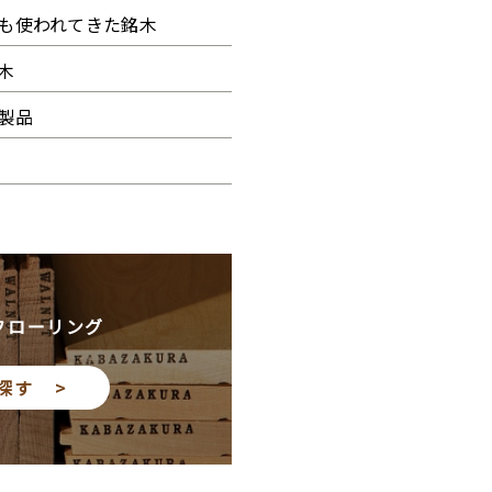
も使われてきた銘木
木
製品
フローリング
探す >