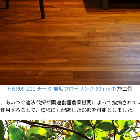
FINR09-121 チーク 無垢フローリング 90mm巾
施工例
、あいつぐ違法伐採が国連食糧農業機関によって指摘されて
を使用することで、環境にも配慮した選択を可能としました。