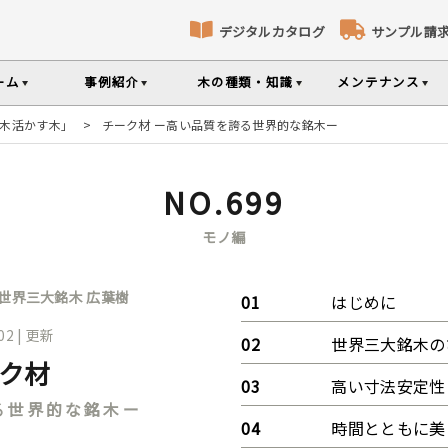
デジタルカタログ
サンプル請
ーム
事例紹介
木の種類・知識
メンテナンス
木活かす木」
>
チーク材 ー高い品質を誇る世界的な銘木ー
床暖房対応フローリング
パネリング
コト
識
コラ
メ
ナンスのポイントなどを掲載
の様々な基礎知識集
無垢材のプロである
専門スタッフが確
NO.699
部屋から探す
樹種から探す
製品特徴から探す
選べる表面加工
選べる塗装
モノ編
品のご購入
シリーズをお買い求めいただけま
て特徴や製品を紹介
世界の樹種の詳し
世界三大銘木
広葉樹
はじめに
.02 | 更新
意とお願い
製品情報の見方と用語集
世界三大銘木の
ク材
高い寸法安定性
る世界的な銘木ー
時間とともに美