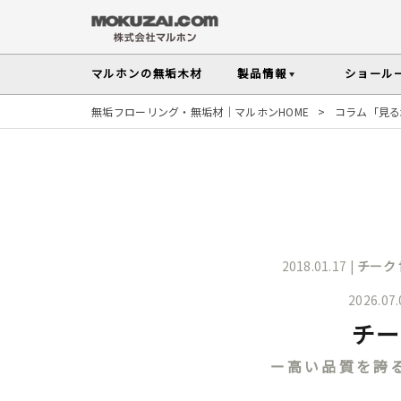
マルホンの
無垢木材
製品情報
ショール
無垢フローリング・無垢材｜マルホンHOME
>
コラム「見る
フローリング
メンテナンスの
木材の基礎知
無垢材を扱う上で知っておきたい、メンテ
性質や施工のポイントなど無垢木材
Instagram投稿実例
インテリアスタイル
その他の内装部材・製品
から探す
塗料・メンテナンス用
人気の樹種
マルホンのオリジナル塗料Arbor(アーバー)
よく選ばれる樹種をピックアップし
す
2018.01.17 |
チーク
よくある質問
よくある質問
木の種類・知識TOP
2026.07
製品情報TOP
ショールームTOP
事例紹介TOP
樹種別製品マップ
ご注
チー
ー高い品質を誇