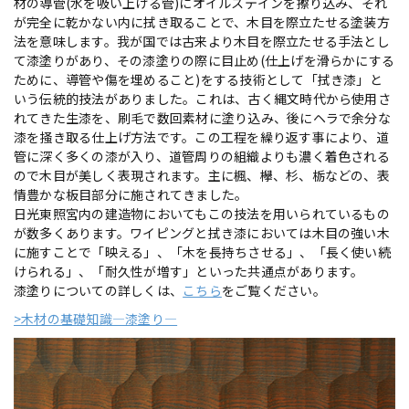
材の導管(水を吸い上げる管)にオイルステインを擦り込み、それ
が完全に乾かない内に拭き取ることで、木目を際立たせる塗装方
法を意味します。我が国では古来より木目を際立たせる手法とし
て漆塗りがあり、その漆塗りの際に目止め(仕上げを滑らかにする
ために、導管や傷を埋めること)をする技術として「拭き漆」と
いう伝統的技法がありました。これは、古く縄文時代から使用さ
れてきた生漆を、刷毛で数回素材に塗り込み、後にヘラで余分な
漆を掻き取る仕上げ方法です。この工程を繰り返す事により、道
管に深く多くの漆が入り、道管周りの組織よりも濃く着色される
ので木目が美しく表現されます。主に楓、欅、杉、栃などの、表
情豊かな板目部分に施されてきました。
日光東照宮内の建造物においてもこの技法を用いられているもの
が数多くあります。ワイピングと拭き漆においては木目の強い木
に施すことで「映える」、「木を長持ちさせる」、「長く使い続
けられる」、「耐久性が増す」といった共通点があります。
漆塗りについての詳しくは、
こちら
をご覧ください。
>木材の基礎知識―漆塗り―