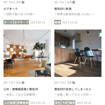
NO.729 |
コト編
NO.726 |
コト編
ボグオーク
無垢材と乾燥
ー自然が創り出す代物ー
ー良質な無垢材を選ぶためにー
オーク
ボグオーク
2023.08.10
乾燥
2022.02.28
NO.725 |
コト編
NO.724 |
コト編
公共・商業施設等と無垢材
無垢材が変色してしまったら
ー未来につながる建築物ー
ー金属・酸・アルカリ汚染ー
公共施設
商業施設
2022.01.25
変色
汚染
補修
2021.06.01