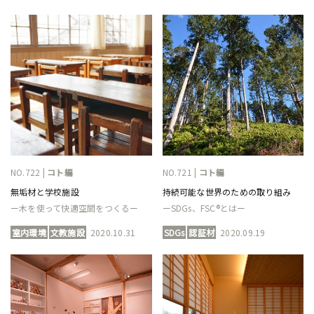
NO.722 |
コト編
NO.721 |
コト編
無垢材と学校施設
持続可能な世界のための取り組み
ー木を使って快適空間をつくるー
ーSDGs、FSC®とはー
室内環境
文教施設
2020.10.31
SDGs
認証材
2020.09.19