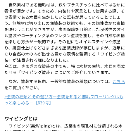
自然素材である無垢材は、鉄やプラスチックに比べてはるかに
表情が豊かです。そのため、内装材や家具として使用する際、そ
の表情である木目を生かしたいと誰もが思っていることでしょ
う。無垢材は切り出しの無塗装の状態でも、その個性豊かな表情
を味わうことができますが、表面保護を目的とした浸透性のオイ
ル塗装やコーティング系のウレタン塗装を施し、その自然な表情
を楽しむ方法が一般的です。その他にもオイルステインや漆塗
り、鏡面仕上げなどさまざまな塗装技術が存在しますが、近年に
なり自然の木のみが出せる豊かな表情を強調する「ワイピング塗
装」が注目される様になりました。
今回は、さまざまな塗装の中でも、特に木材の生地、木目を際立
たせる「ワイピング塗装」についてご紹介していきます。
なお、塗装する理由、一般的な塗装の種類については、
こちら
をご覧頂ください。
>塗装の種類とその選び方―塗装を知ると無垢フローリングはも
っと楽しめる―【639号】
ワイピングとは
ワイピング(英:Wiping)とは、広葉樹の環孔材に分類される木