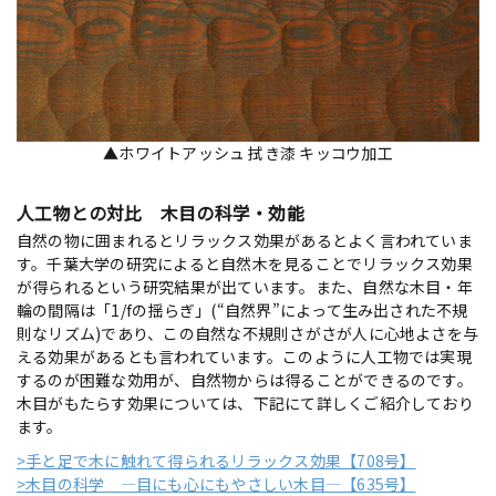
▲ホワイトアッシュ 拭き漆 キッコウ加工
人工物との対比 木目の科学・効能
自然の物に囲まれるとリラックス効果があるとよく言われていま
す。千葉大学の研究によると自然木を見ることでリラックス効果
が得られるという研究結果が出ています。また、自然な木目・年
輪の間隔は「1/fの揺らぎ」(“自然界”によって生み出された不規
則なリズム)であり、この自然な不規則さがさが人に心地よさを与
える効果があるとも言われています。このように人工物では実現
するのが困難な効用が、自然物からは得ることができるのです。
木目がもたらす効果については、下記にて詳しくご紹介しており
ます。
>手と足で木に触れて得られるリラックス効果【708号】
>木目の科学 ―目にも心にもやさしい木目―【635号】