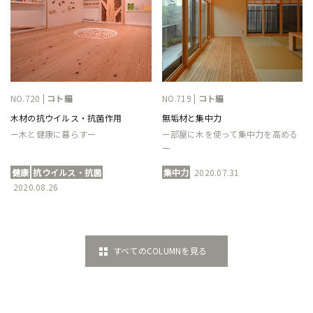
NO.720 |
コト編
NO.719 |
コト編
木材の抗ウイルス・抗菌作用
無垢材と集中力
ー木と健康に暮らすー
ー部屋に木を使って集中力を高める
ー
健康
抗ウイルス・抗菌
集中力
2020.07.31
2020.08.26
すべてのCOLUMNを見る