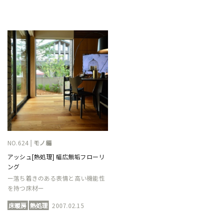
NO.624 |
モノ編
アッシュ[熱処理] 幅広無垢フローリ
ング
ー落ち着きのある表情と高い機能性
を持つ床材ー
床暖房
熱処理
2007.02.15