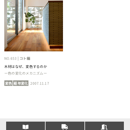
NO.653 |
コト編
木材はなぜ、変色するのか
ー色の変化のメカニズムー
変色
経年変化
2007.11.17