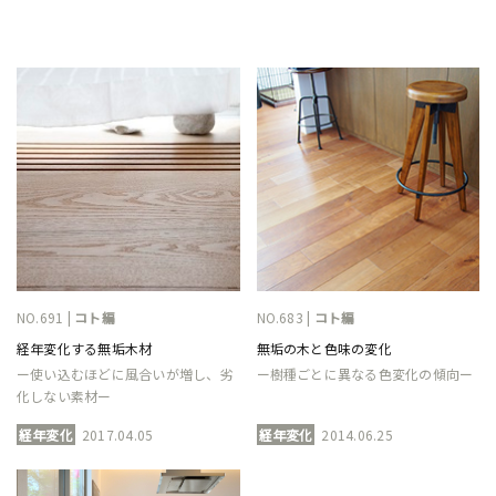
NO.691 |
コト編
NO.683 |
コト編
経年変化する無垢木材
無垢の木と色味の変化
ー使い込むほどに風合いが増し、劣
ー樹種ごとに異なる色変化の傾向ー
化しない素材ー
経年変化
2017.04.05
経年変化
2014.06.25