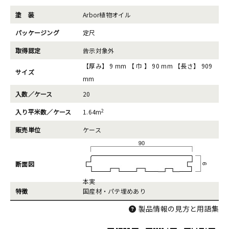
塗 装
Arbor植物オイル
パッケージング
定尺
取得認定
告示対象外
【厚み】 9 mm 【 巾 】 90 mm 【長さ】 909
サイズ
mm
入数／ケース
20
2
入り平米数／ケース
1.64m
販売単位
ケース
断面図
本実
特徴
国産材・パテ埋めあり
製品情報の見方と用語集