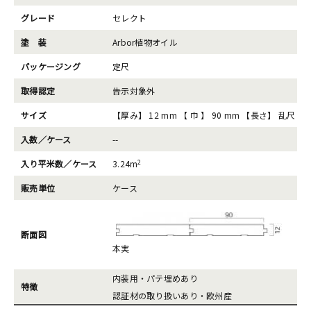
グレード
セレクト
塗 装
Arbor植物オイル
パッケージング
定尺
取得認定
告示対象外
サイズ
【厚み】 12 mm 【 巾 】 90 mm 【長さ】 乱尺
入数／ケース
--
2
入り平米数／ケース
3.24m
販売単位
ケース
断面図
本実
内装用・パテ埋めあり
特徴
認証材の取り扱いあり・欧州産