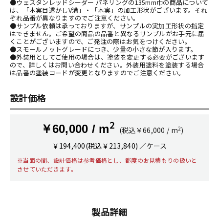
●ウェスタンレッドシーダー パネリングの135mm巾の商品について
は、「本実目透かしV溝」・「本実」の加工形状がございます。それ
ぞれ品番が異なりますのでご注意ください。
●サンプル依頼は承っておりますが、サンプルの実加工形状の指定
はできません。ご希望の商品の品番と異なるサンプルがお手元に届
くことがございますので、ご発注の際はお気をつけください。
●スモールノットグレードにつき、少量の小さな節が入ります。
●外装用としてご使用の場合は、塗装を変更する必要がございます
ので、詳しくはお問い合わせください。外装用塗料を塗装する場合
は品番の塗装コードが変更となりますのでご注意ください。
設計価格
2
￥60,000 / m
2
(税込￥66,000 / m
)
￥194,400(税込￥213,840) ／ケース
※当面の間、設計価格は参考価格とし、都度のお見積もりの扱いと
させていただきます。
製品詳細