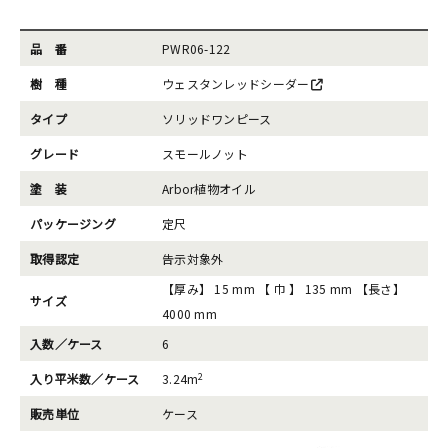
品 番
PWR06-122
樹 種
ウェスタンレッドシーダー
タイプ
ソリッドワンピース
グレード
スモールノット
塗 装
Arbor植物オイル
パッケージング
定尺
取得認定
告示対象外
【厚み】 15 mm 【 巾 】 135 mm 【長さ】
サイズ
4000 mm
入数／ケース
6
2
入り平米数／ケース
3.24m
販売単位
ケース